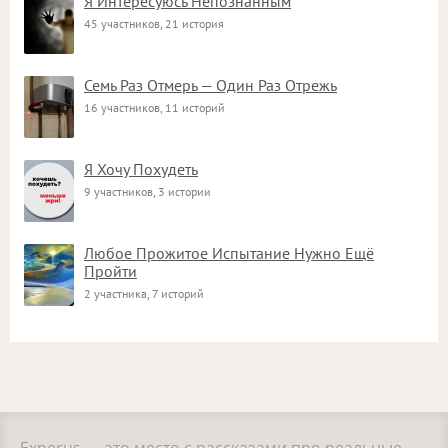
Я Интересуюсь Непознанным
45 участников, 21 история
Семь Раз Отмерь — Один Раз Отрежь
16 участников, 11 историй
Я Хочу Похудеть
9 участников, 3 истории
Любое Прожитое Испытание Нужно Ещё
Пройти
2 участника, 7 историй