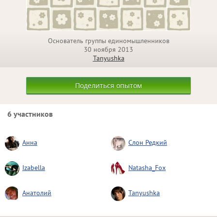
Основатель группы единомышленников
30 ноября 2013
Tanyushka
Поделиться опытом
6 участников
Анна
Слон Редкий
Izabella
Natasha_Fox
Анатолий
Tanyushka