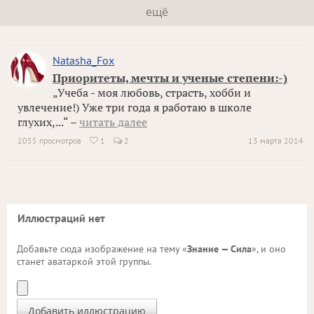
ещё
Natasha_Fox
Приоритеты, мечты и ученые степени:-)
„Учеба - моя любовь, страсть, хобби и
увлечение!) Уже три года я работаю в школе
глухих,...“ –
читать далее
2055 просмотров
1
2
13 марта 2014

Иллюстраций нет
Добавьте сюда изображение на тему «
Знание — Сила
», и оно
станет аватаркой этой группы.