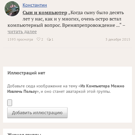
Константин
Сын и компьютер
„Когда сыну было десять
лет у нас, как и у многих, очень остро встал
компьютерный вопрос. Времяпрепровождение ...“ –
читать далее
1593 просмотра
2
1
3 декабря 2015

Иллюстраций нет
Добавьте сюда изображение на тему «
Из Компьютера Можно
Извлечь Пользу
», и оно станет аватаркой этой группы.
Журнал группы