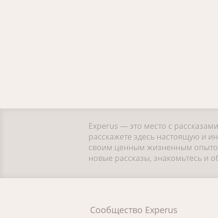
Experus — это место с рассказам
расскажете здесь настоящую и ин
своим ценным жизненным опытом.
новые рассказы, знакомьтесь и 
Сообщество Experus