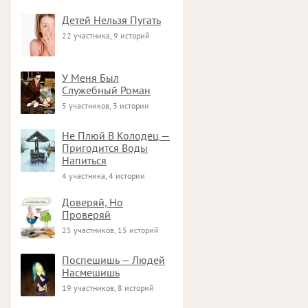
Детей Нельзя Пугать
22 участника, 9 историй
У Меня Был
Служебный Роман
5 участников, 3 истории
Не Плюй В Колодец —
Пригодится Воды
Напиться
4 участника, 4 истории
Доверяй, Но
Проверяй
25 участников, 15 историй
Поспешишь — Людей
Насмешишь
19 участников, 8 историй