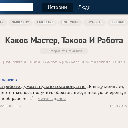
Истории
Люди
ГИ
ОБЩЕСТВО
СМЕШНЫЕ
ПОСТУПКИ
ГЛУПОСТЬ
ВЕСЁЛЫЕ
Каков Мастер, Такова И Работа
1 история от 1-го автора
реальные истории из жизни, рассказы про жизненный опыт
ладимир
а работе думать нужно головой, а не
„В виду моих лет,
перто пытаюсь получить образование, в первую очередь, в
щерб работе, ...“ –
читать далее
664 просмотра
1 мая 2016