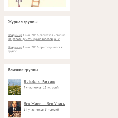
Журнал группы
Владимир
1 мая 2016 рассказал историю
На работе думать нужно головой, а не
Владимир
1 мая 2016 присоединился к
группе
Близкие группы
Я Люблю Россию
7 участников, 15 историй
Век Живи — Век Учись
14 участников, 5 историй