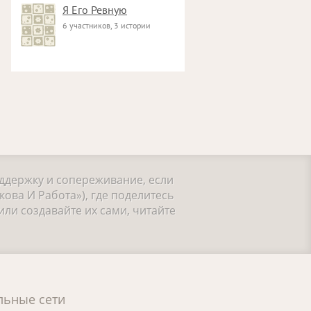
Я Его Ревную
6 участников, 3 истории
оддержку и сопереживание, если
ова И Работа»), где поделитесь
ли создавайте их сами, читайте
льные сети