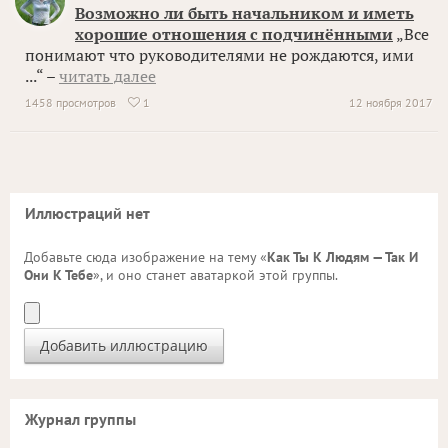
Возможно ли быть начальником и иметь
хорошие отношения с подчинёнными
„Все
понимают что руководителями не рождаются, ими
...“ –
читать далее
1458 просмотров
1
12 ноября 2017

Иллюстраций нет
Добавьте сюда изображение на тему «
Как Ты К Людям — Так И
Они К Тебе
», и оно станет аватаркой этой группы.
Журнал группы