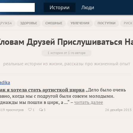
Истории
Люди
ДРУЖБА
ЗДОРОВЬЕ
СМЕШНЫЕ
УВЛЕЧЕНИЯ
ПОСТУПКИ
РИСК
Словам Друзей Прислушиваться Н
1 история от 1-го автора
реальные истории из жизни, рассказы про жизненный опыт
adika
ак я хотела стать артисткой цирка
„Дело было очень
авно, когда мы с подругой были совсем молодыми.
днажды мы пошли в цирк, а ...“ –
читать далее
819 просмотров
1
3
26 декабря 2015
