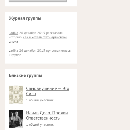
Журнал группы
Ladika
26 декабря 2015 рассказала
историю
Как я хотела стать артисткой
цирка
Ladika
26 декабря 2015 присоединилась
к группе
Близкие группы
Самовнушение — Это
Сила
1 общий участник
Начав Дело, Прояви
Ответственность
1 общий участник