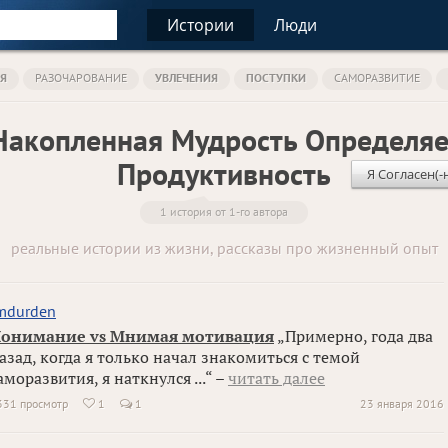
Истории
Люди
Я
РАЗОЧАРОВАНИЕ
УВЛЕЧЕНИЯ
ПОСТУПКИ
САМОРАЗВИТИЕ
Накопленная Мудрость Определяе
Продуктивность
Я Согласен(-
1 история от 1-го автора
реальные истории из жизни, рассказы про жизненный опыт
mdurden
онимание vs Мнимая мотивация
„Примерно, года два
азад, когда я только начал знакомиться с темой
аморазвития, я наткнулся ...“ –
читать далее
331 просмотр
1
1
23 января 2016
