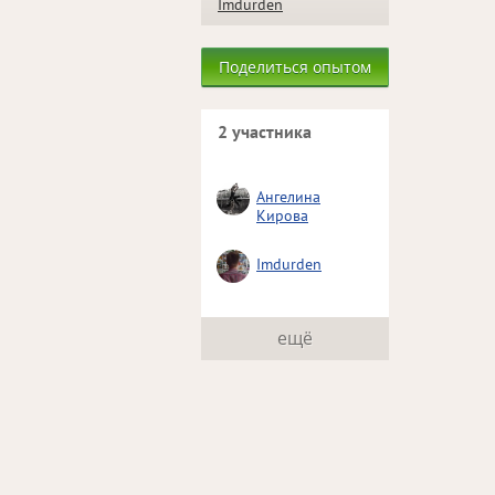
Imdurden
Поделиться опытом
2 участника
Ангелина
Кирова
Imdurden
ещё