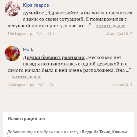
Юра Уваров
думайте
„Здравствуйте, я бы хотел поделиться
с вами со своей ситуацией. Я познакомился с
девушкой по интернету, у нас все ...“ –
читать далее
3064 просмотра
1
1
18 декабря 2017

Maria
Друзья бывают разными
„Несколько лет
назад я познакомилась с одной девушкой и с
самого начала была к ней очень расположена. Она ...“
–
читать далее
1808 просмотров
1
1
11 апреля 2015

Иллюстраций нет
Добавьте сюда изображение на тему «
Люди Не Такие, Какими