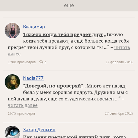
ещё
Владимир
Тяжело когда тебя предаёт друг
„Тяжело
когда тебя предают, а ещё больнее когда тебя
предает твой лучший друг, с которым ты ...“ –
читать
далее
1988 просмотров
2
27 февраля 2016
Nadia777
"Доверяй, но проверяй"
„Много лет назад,
была у меня хорошая подруга. Дружили мы с
ней душа в душу, еще со студенческих времен ...“ –
читать далее
1675 просмотров
27 сентября 2015
Захар Деньгин
Как меня предал мой лучший друг
„когда