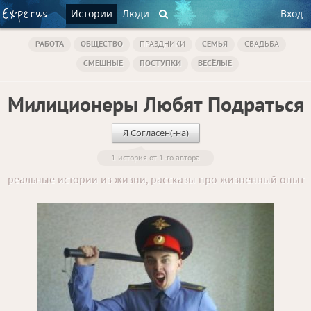
Истории
Люди
Вход
РАБОТА
ОБЩЕСТВО
ПРАЗДНИКИ
СЕМЬЯ
СВАДЬБА
СМЕШНЫЕ
ПОСТУПКИ
ВЕСЁЛЫЕ
Милиционеры Любят Подраться
Я Согласен(-на)
1 история от 1-го автора
реальные истории из жизни, рассказы про жизненный опыт