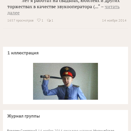
лет я работал на свадьбах, юбилеях и других
торжествах в качестве звукооператора (...“ –
читать
далее
1657 просмотров
1
1
14 ноября 2014

1 иллюстрация
Журнал группы
Владлен Синопский
14 ноября 2014 рассказал историю
Милицейская