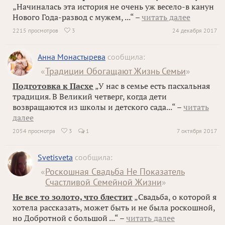
„Начиналась эта история не очень уж весело-в канун
Нового Года-развод с мужем, ...“ –
читать далее
2215 просмотров
3
24 декабря 2017

Анна Монастырева
сообщила:
«
Традиции Обогащают Жизнь Семьи
»
Подготовка к Пасхе
„У нас в семье есть пасхальная
традиция. В Великий четверг, когда дети
возвращаются из школы и детского сада...“ –
читать
далее
2054 просмотра
3
1
7 октября 2017

Svetisveta
сообщила:
«
Роскошная Свадьба Не Показатель
Счастливой Семейной Жизни
»
Не все то золото, что блестит
„Свадьба, о которой я
хотела рассказать, может быть и не была роскошной,
но Добротной с большой ...“ –
читать далее