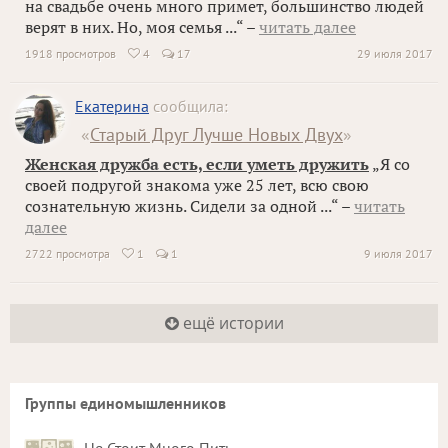
на свадьбе очень много примет, большинство людей
верят в них. Но, моя семья ...“ –
читать далее
1918 просмотров
4
17
29 июля 2017

Екатерина
сообщила:
«
Старый Друг Лучше Новых Двух
»
Женская дружба есть, если уметь дружить
„Я со
своей подругой знакома уже 25 лет, всю свою
сознательную жизнь. Сидели за одной ...“ –
читать
далее
2722 просмотра
1
1
9 июля 2017

ещё истории
Группы единомышленников