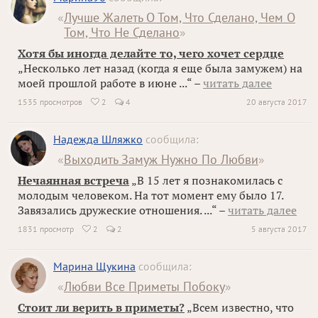
«
Лучше Жалеть О Том, Что Сделано, Чем О
Том, Что Не Сделано
»
Хотя бы иногда делайте то, чего хочет сердце
„Несколько лет назад (когда я еще была замужем) на
моей прошлой работе в июне ...“ –
читать далее
1535 просмотров
2
4
20 августа 2017

Надежда Шляжко
сообщила:
«
Выходить Замуж Нужно По Любви
»
Нечаянная встреча
„В 15 лет я познакомилась с
молодым человеком. На тот момент ему было 17.
Завязались дружеские отношения. ...“ –
читать далее
1831 просмотр
2
2
5 августа 2017

Марина Щукина
сообщила:
«
Любви Все Приметы Побоку
»
Стоит ли верить в приметы?
„Всем известно, что