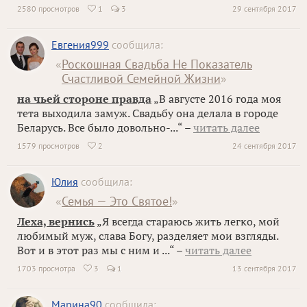
2580 просмотров
1
3
29 сентября 2017

Евгения999
сообщила:
«
Роскошная Свадьба Не Показатель
Счастливой Семейной Жизни
»
на чьей стороне правда
„В августе 2016 года моя
тета выходила замуж. Свадьбу она делала в городе
Беларусь. Все было довольно-...“ –
читать далее
1579 просмотров
2
24 сентября 2017

Юлия
сообщила:
«
Семья — Это Святое!
»
Леха, вернись
„Я всегда стараюсь жить легко, мой
любимый муж, слава Богу, разделяет мои взгляды.
Вот и в этот раз мы с ним и ...“ –
читать далее
1703 просмотра
3
1
13 сентября 2017

Марина90
сообщила: