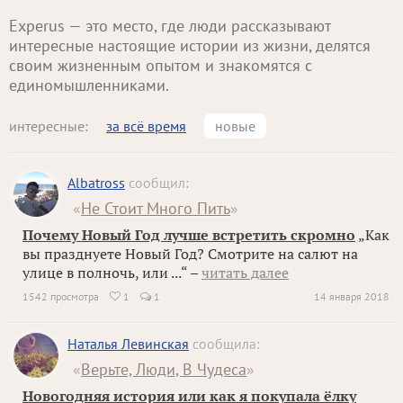
Experus — это место, где люди рассказывают
интересные настоящие истории из жизни, делятся
своим жизненным опытом и знакомятся с
единомышленниками.
интересные:
за всё время
новые
Albatross
сообщил:
«
Не Стоит Много Пить
»
Почему Новый Год лучше встретить скромно
„Как
вы празднуете Новый Год? Смотрите на салют на
улице в полночь, или ...“ –
читать далее
1542 просмотра
1
1
14 января 2018

Наталья Левинская
сообщила:
«
Верьте, Люди, В Чудеса
»
Новогодняя история или как я покупала ёлку