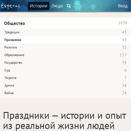
Истории
Люди
Вход
Общество
1038
43
Традиции
49
Праздники
32
Религия
157
Образование
39
Государство
6
Суд
7
Тюрьма
34
Армия
24
Война
Праздники — истории и опыт
из реальной жизни людей