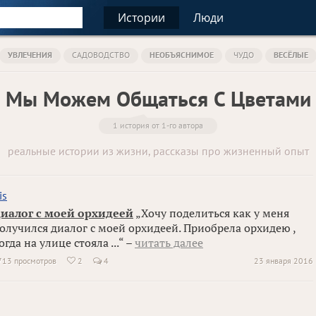
Истории
Люди
УВЛЕЧЕНИЯ
САДОВОДСТВО
НЕОБЪЯСНИМОЕ
ЧУДО
ВЕСЁЛЫЕ
Мы Можем Общаться С Цветами
1 история от 1-го автора
реальные истории из жизни, рассказы про жизненный опыт
is
иалог с моей орхидеей
„Хочу поделиться как у меня
олучился диалог с моей орхидеей. Приобрела орхидею ,
огда на улице стояла ...“ –
читать далее
713 просмотров
2
4
23 января 2016
