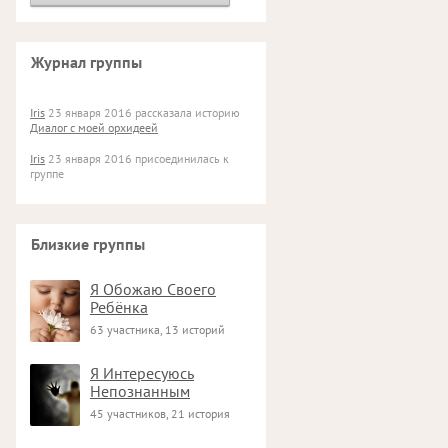
Журнал группы
Iris
23 января 2016 рассказала историю
Диалог с моей орхидеей
Iris
23 января 2016 присоединилась к
группе
Близкие группы
Я Обожаю Своего
Ребёнка
63 участника, 13 историй
Я Интересуюсь
Непознанным
45 участников, 21 история