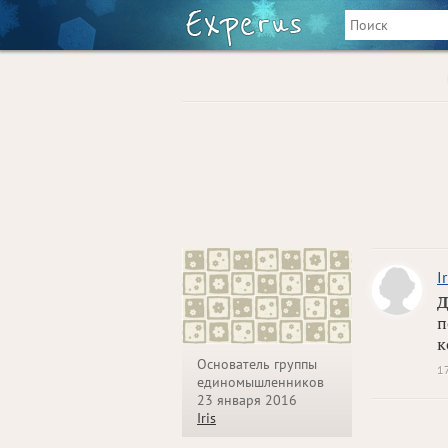
Ir
Д
п
к
Основатель группы
1
единомышленников
23 января 2016
Iris