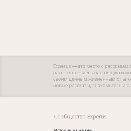
Experus — это место с рассказам
расскажете здесь настоящую и и
своим ценным жизненным опытом.
новые рассказы, знакомьтесь и 
Сообщество Experus
Истории из жизни