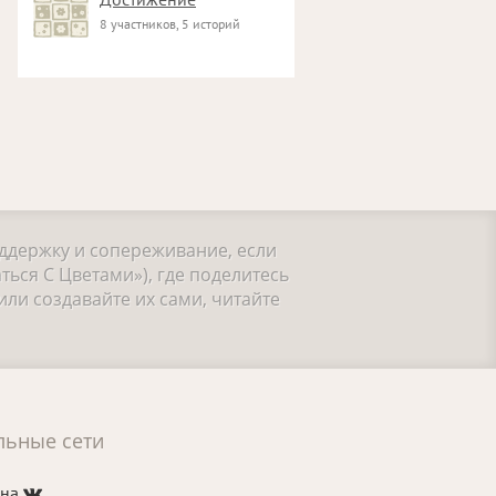
8 участников, 5 историй
оддержку и сопереживание, если
ься С Цветами»), где поделитесь
ли создавайте их сами, читайте
льные сети
 на
