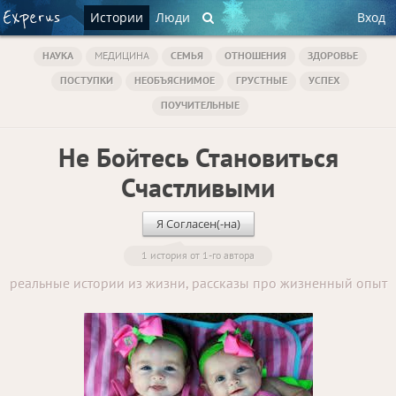
Истории
Люди
Вход
НАУКА
МЕДИЦИНА
СЕМЬЯ
ОТНОШЕНИЯ
ЗДОРОВЬЕ
ПОСТУПКИ
НЕОБЪЯСНИМОЕ
ГРУСТНЫЕ
УСПЕХ
ПОУЧИТЕЛЬНЫЕ
Не Бойтесь Становиться
Счастливыми
Я Согласен(-на)
1 история от 1-го автора
реальные истории из жизни, рассказы про жизненный опыт