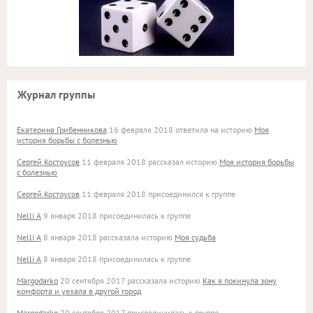
Журнал группы
Екатерина Грибенникова
16 февраля 2018 ответила на историю
Моя
история борьбы с болезнью
Сергей Костоусов
11 февраля 2018 рассказал историю
Моя история борьбы
с болезнью
Сергей Костоусов
11 февраля 2018 присоединился к группе
Nelli A
9 января 2018 присоединилась к группе
Nelli A
8 января 2018 рассказала историю
Моя судьба
Nelli A
8 января 2018 присоединилась к группе
Margodarko
20 сентября 2017 рассказала историю
Как я покинула зону
комфорта и уехала в другой город
Margodarko
20 сентября 2017 присоединилась к группе