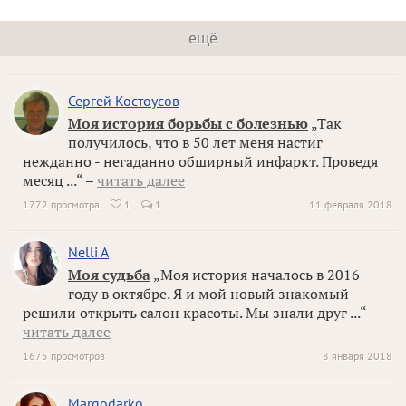
ещё
Сергей Костоусов
Моя история борьбы с болезнью
„Так
получилось, что в 50 лет меня настиг
нежданно - негаданно обширный инфаркт. Проведя
месяц ...“ –
читать далее
1772 просмотра
1
1
11 февраля 2018

Nelli A
Моя судьба
„Моя история началось в 2016
году в октябре. Я и мой новый знакомый
решили открыть салон красоты. Мы знали друг ...“ –
читать далее
1675 просмотров
8 января 2018
Margodarko