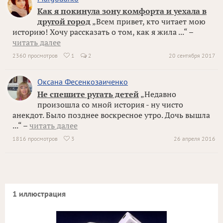
Как я покинула зону комфорта и уехала в
другой город
„Всем привет, кто читает мою
историю! Хочу рассказать о том, как я жила ...“ –
читать далее
2360 просмотров
1
2
20 сентября 2017

Оксана Фесенкозаиченко
Не спешите ругать детей
„Недавно
произошла со мной история - ну чисто
анекдот. Было позднее воскресное утро. Дочь вышла
...“ –
читать далее
1816 просмотров
3
26 апреля 2016

1 иллюстрация