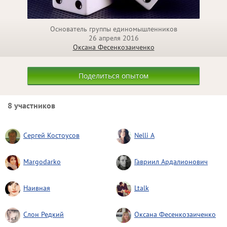
Основатель группы единомышленников
26 апреля 2016
Оксана Фесенкозаиченко
Поделиться опытом
8 участников
Сергей Костоусов
Nelli A
Margodarko
Гавриил Ардалионович
Наивная
Ltalk
Слон Редкий
Оксана Фесенкозаиченко