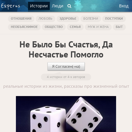
Истории
Люди
Вход
ОТНОШЕНИЯ
ЛЮБОВЬ
ЗДОРОВЬЕ
БОЛЕЗНИ
ПОСТУПКИ
НЕОБЪЯСНИМОЕ
ОБЩЕСТВО
СЕМЬЯ
МУЖ И ЖЕНА
БЫТ
Не Было Бы Счастья, Да
Несчастье Помогло
Я Согласен(-на)
4 истории от 4-х авторов
реальные истории из жизни, рассказы про жизненный опыт