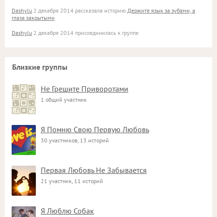
Dashylu
2 декабря 2014 рассказала историю
Держите язык за зубами, а
глаза закрытыми
Dashylu
2 декабря 2014 присоединилась к группе
Близкие группы
Не Грешите Приворотами
1 общий участник
Я Помню Свою Первую Любовь
30 участников, 13 историй
Первая Любовь Не Забывается
21 участник, 11 историй
Я Люблю Собак