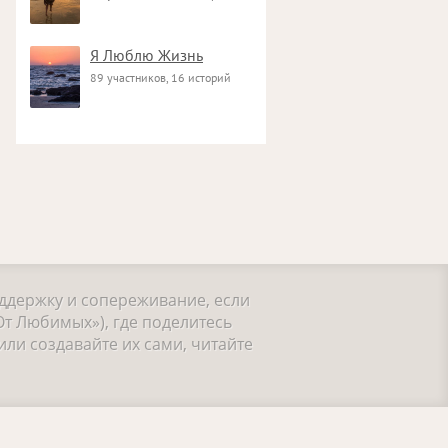
Я Люблю Жизнь
89 участников, 16 историй
оддержку и сопереживание, если
От Любимых»), где поделитесь
ли создавайте их сами, читайте