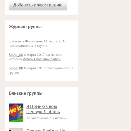
Журнал группы
Елизавета Филичкина
11 марта 2017
присоединилась к группе
Sasha_88
8 марта 2017 рассказала
историю
История большой любви
Sasha_88
8 марта 2017 присоединилась к
группе
Близкие группы
Я Помню Свою
Первую Любовь
30 участников, 13 историй
Первая Любовь Не