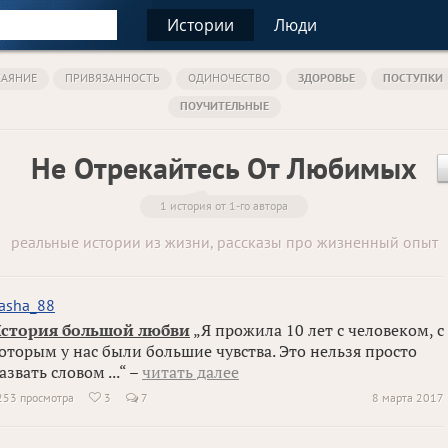
Истории
Люди
КАЯНИЕ
ПРИВЯЗАННОСТЬ
ОДИНОЧЕСТВО
ЗДОРОВЬЕ
ПОСТУПКИ
ПОУЧИТЕЛЬНЫЕ
Не Отрекайтесь От Любимых
1 история от 1-го автора
реальные истории из жизни, рассказы про жизненный опыт
asha_88
стория большой любви
„Я прожила 10 лет с человеком, с
оторым у нас были большие чувства. Это нельзя просто
азвать словом ...“ –
читать далее
253 просмотра
3
7
8 марта 2017
