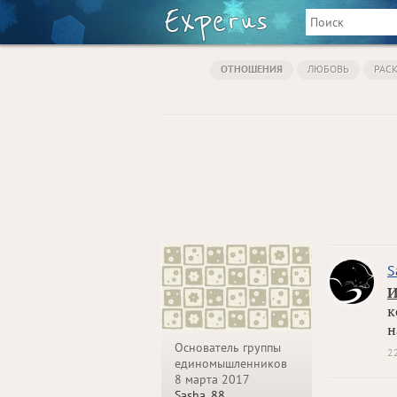
ОТНОШЕНИЯ
ЛЮБОВЬ
РАС
S
И
к
н
Основатель группы
2
единомышленников
8 марта 2017
Sasha_88