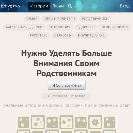
Истории
Люди
Вход
СЕМЬЯ
ДЕТИ И РОДИТЕЛИ
РОДСТВЕННИКИ
БАБУШКИ И ДЕДУШКИ
ОТНОШЕНИЯ
ЗДОРОВЬЕ
НЕОБЪЯСНИМОЕ
ГРУСТНЫЕ
СТАРОСТЬ
ПОУЧИТЕЛЬНЫЕ
Нужно Уделять Больше
Внимания Своим
Родственникам
Я Согласен(-на)
1 история от 1-го автора
реальные истории из жизни, рассказы про жизненный опыт