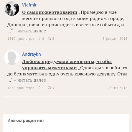
Vlafmir
О самопожертвовании
„Примерно в мае
месяце прошлого года в моем родном городе,
Донецке, начали происходить известные события, и
...“ –
читать далее
1510 просмотров
2
2
8 февраля 2015

Andreykn
Любовь придумали женщины, чтобы
управлять мужчинами
„Однажды я влюбился
до безпамятства в одну очень красивую девушку. Стал
...“ –
читать далее
1658 просмотров
1
3
25 мая 2014

Иллюстраций нет