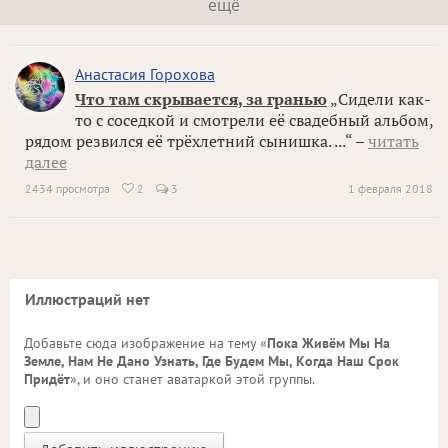
ещё
Анастасия Горохова
Что там скрывается, за гранью
„Сидели как-
то с соседкой и смотрели её свадебный альбом,
рядом резвился её трёхлетний сынишка. ...“ –
читать
далее
2434 просмотра
2
3
1 февраля 2018

Иллюстраций нет
Добавьте сюда изображение на тему «
Пока Живём Мы На
Земле, Нам Не Дано Узнать, Где Будем Мы, Когда Наш Срок
Придёт
», и оно станет аватаркой этой группы.