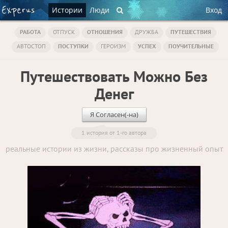
Истории
Люди
Вход
РАБОТА
ОТПУСК
ОТНОШЕНИЯ
ДРУЖБА
ПУТЕШЕСТВИЯ
АВТОСТОП
ПОСТУПКИ
ГЕРОИЗМ
УСПЕХ
ПОУЧИТЕЛЬНЫЕ
Путешествовать Можно Без
Денег
Я Согласен(-на)
1 история от 1-го автора
реальные истории из жизни, рассказы про жизненный опыт