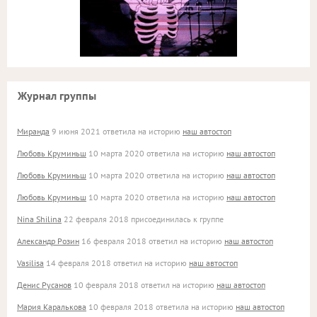
Журнал группы
Миранда
9 июня 2021 ответила на историю
наш автостоп
Любовь Круминьш
10 марта 2020 ответила на историю
наш автостоп
Любовь Круминьш
10 марта 2020 ответила на историю
наш автостоп
Любовь Круминьш
10 марта 2020 ответила на историю
наш автостоп
Nina Shilina
22 февраля 2018 присоединилась к группе
Александр Розин
16 февраля 2018 ответил на историю
наш автостоп
Vasilisa
14 февраля 2018 ответил на историю
наш автостоп
Денис Русанов
10 февраля 2018 ответил на историю
наш автостоп
Мария Каралькова
10 февраля 2018 ответила на историю
наш автостоп