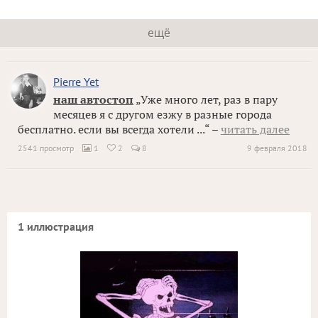
ещё
Pierre Yet
наш автостоп
„Уже много лет, раз в пару
месяцев я с другом езжу в разные города
бесплатно. если вы всегда хотели ...“ –
читать далее
2541 просмотр
1
2
8
9 февраля 2018


1 иллюстрация