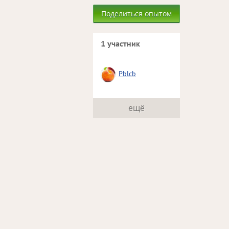
Поделиться опытом
1 участник
Pblcb
ещё