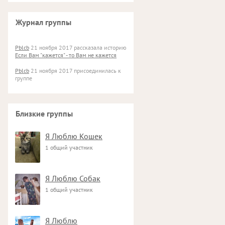
Журнал группы
Pblcb
21 ноября 2017 рассказала историю
Если Вам "кажется" - то Вам не кажется
Pblcb
21 ноября 2017 присоединилась к
группе
Близкие группы
Я Люблю Кошек
1 общий участник
Я Люблю Собак
1 общий участник
Я Люблю