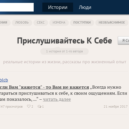
Истории
Люди
ЕНИЯ
ЛЮБОВЬ
СЕКС
ИЗМЕНА
ПОСТУПКИ
НЕОБЪЯСНИМОЕ
Прислушивайтесь К Себе
Я С
1 история от 1-го автора
реальные истории из жизни, рассказы про жизненный опыт
blcb
сли Вам "кажется" - то Вам не кажется
„Всегда нужно
тараться прислушиваться к себе, к своим ощущениям. Если
ам показалось, ...“ –
читать далее
247 просмотров
2
1
21 ноября 2017
