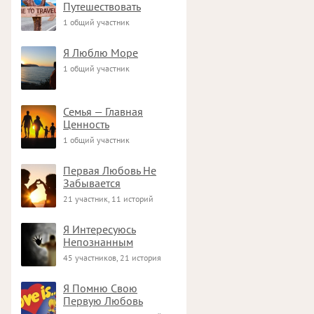
Путешествовать
1 общий участник
Я Люблю Море
1 общий участник
Семья — Главная
Ценность
1 общий участник
Первая Любовь Не
Забывается
21 участник, 11 историй
Я Интересуюсь
Непознанным
45 участников, 21 история
Я Помню Свою
Первую Любовь