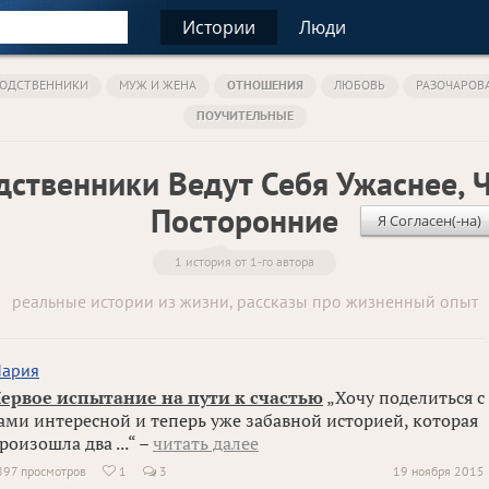
Истории
Люди
ОДСТВЕННИКИ
МУЖ И ЖЕНА
ОТНОШЕНИЯ
ЛЮБОВЬ
РАЗОЧАРОВ
ПОУЧИТЕЛЬНЫЕ
дственники Ведут Себя Ужаснее, 
Посторонние
Я Согласен(-на)
1 история от 1-го автора
реальные истории из жизни, рассказы про жизненный опыт
ария
ервое испытание на пути к счастью
„Хочу поделиться с
ами интересной и теперь уже забавной историей, которая
роизошла два ...“ –
читать далее
897 просмотров
1
3
19 ноября 2015
