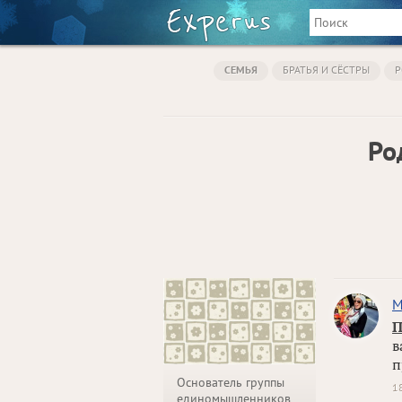
СЕМЬЯ
БРАТЬЯ И СЁСТРЫ
Р
Ро
М
П
в
п
Основатель группы
1
единомышленников