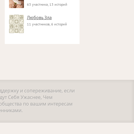
63 участника, 13 историй
Любовь Зла
11 участников, 6 историй
оддержку и сопереживание, если
дут Себя Ужаснее, Чем
ообщества по вашим интересам
енниками.