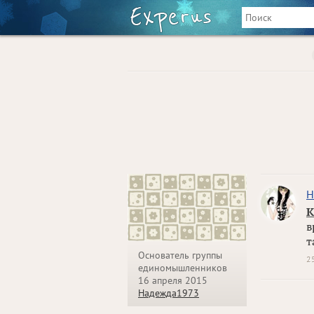
Н
К
в
т
Основатель группы
2
единомышленников
16 апреля 2015
Надежда1973