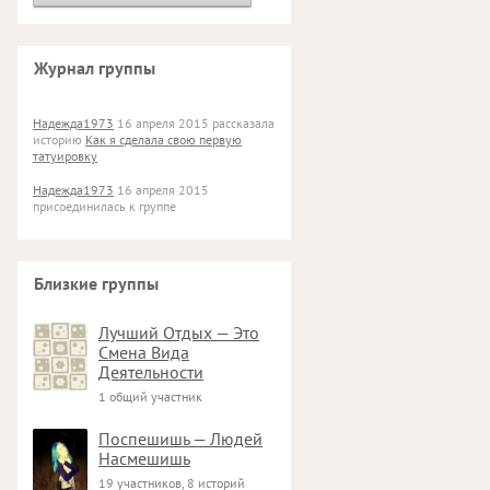
Журнал группы
Надежда1973
16 апреля 2015 рассказала
историю
Как я сделала свою первую
татуировку
Надежда1973
16 апреля 2015
присоединилась к группе
Близкие группы
Лучший Отдых — Это
Смена Вида
Деятельности
1 общий участник
Поспешишь — Людей
Насмешишь
19 участников, 8 историй