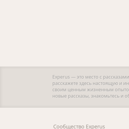
Experus — это место с рассказам
расскажете здесь настоящую и ин
своим ценным жизненным опытом.
новые рассказы, знакомьтесь и 
Сообщество Experus