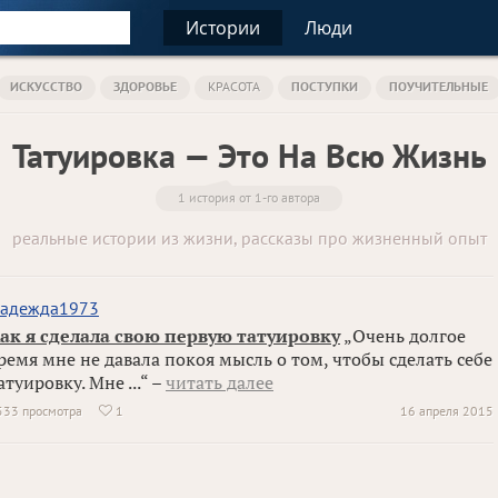
Истории
Люди
ИСКУССТВО
ЗДОРОВЬЕ
КРАСОТА
ПОСТУПКИ
ПОУЧИТЕЛЬНЫЕ
Татуировка — Это На Всю Жизнь
1 история от 1-го автора
реальные истории из жизни, рассказы про жизненный опыт
адежда1973
ак я сделала свою первую татуировку
„Очень долгое
ремя мне не давала покоя мысль о том, чтобы сделать себе
атуировку. Мне ...“ –
читать далее
533 просмотра
1
16 апреля 2015
