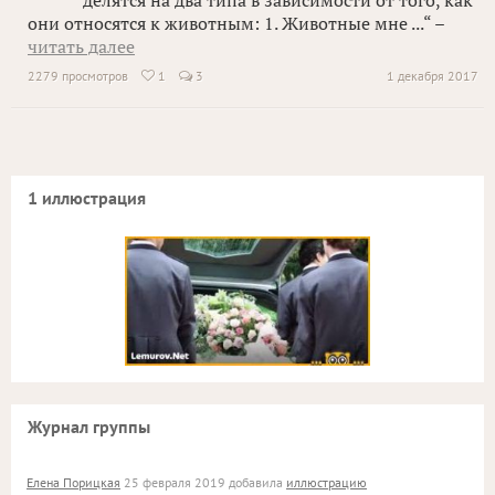
делятся на два типа в зависимости от того, как
они относятся к животным: 1. Животные мне ...“ –
читать далее
2279 просмотров
1
3
1 декабря 2017

1 иллюстрация
Журнал группы
Елена Порицкая
25 февраля 2019 добавила
иллюстрацию