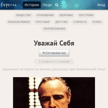
Истории
Люди
Вход
ОБЩЕСТВО
ОТНОШЕНИЯ
ЗДОРОВЬЕ
ПОСТУПКИ
НЕОБЪЯСНИМОЕ
ГРУСТНЫЕ
ДЕТСТВО
СТАРОСТЬ
УСПЕХ
ПОУЧИТЕЛЬНЫЕ
Уважай Себя
Я Согласен(-на)
1 история от 1-го автора
реальные истории из жизни, рассказы про жизненный опыт