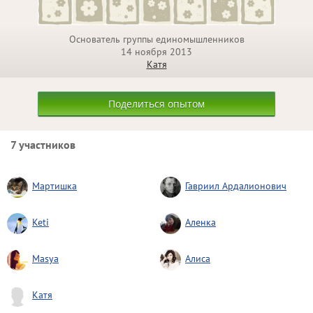
Основатель группы единомышленников
14 ноября 2013
Катя
Поделиться опытом
7 участников
Мартишка
Гавриил Ардалионович
Keti
Аленка
Masya
Алиса
Катя