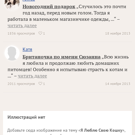
Новогодний подарок
„Случилось это почти
год назад, перед новым голом. Тогда я
работала в маленьком магазинчике одежды, ...“ –
читать далее
1836 просмотров
1
18 ноября 2013

Катя
Британочка по имени Сюзанна
„Всю жизнь
я любила и продолжаю любить домашних
питомцев! Особенно я испытываю страсть к котам и
...“ –
читать далее
2011 просмотров
1
14 ноября 2013

Иллюстраций нет
Добавьте сюда изображение на тему «
Я Люблю Свою Кошку
»,