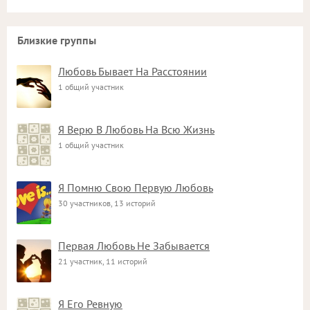
Близкие группы
Любовь Бывает На Расстоянии
1 общий участник
Я Верю В Любовь На Всю Жизнь
1 общий участник
Я Помню Свою Первую Любовь
30 участников, 13 историй
Первая Любовь Не Забывается
21 участник, 11 историй
Я Его Ревную