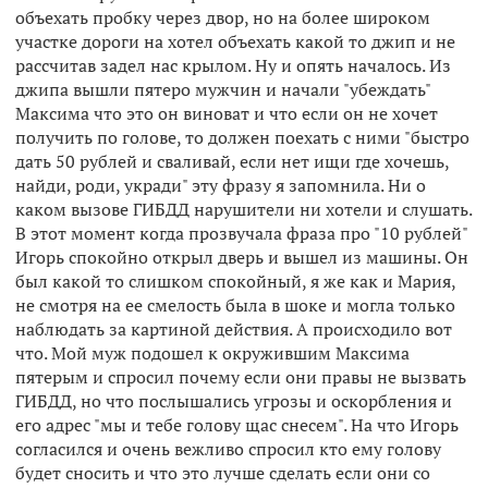
объехать пробку через двор, но на более широком
участке дороги на хотел объехать какой то джип и не
рассчитав задел нас крылом. Ну и опять началось. Из
джипа вышли пятеро мужчин и начали "убеждать"
Максима что это он виноват и что если он не хочет
получить по голове, то должен поехать с ними "быстро
дать 50 рублей и сваливай, если нет ищи где хочешь,
найди, роди, укради" эту фразу я запомнила. Ни о
каком вызове ГИБДД нарушители ни хотели и слушать.
В этот момент когда прозвучала фраза про "10 рублей"
Игорь спокойно открыл дверь и вышел из машины. Он
был какой то слишком спокойный, я же как и Мария,
не смотря на ее смелость была в шоке и могла только
наблюдать за картиной действия. А происходило вот
что. Мой муж подошел к окружившим Максима
пятерым и спросил почему если они правы не вызвать
ГИБДД, но что послышались угрозы и оскорбления и
его адрес "мы и тебе голову щас снесем". На что Игорь
согласился и очень вежливо спросил кто ему голову
будет сносить и что это лучше сделать если они со