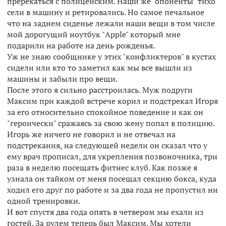
пререкаться с полицейским. Наши же "опоненты" тихо
сели в машину и ретировались. Но самое печальное
что на заднем сиденье лежали наши вещи в том числе
мой дорогущий ноутбук "Apple" который мне
подарили на работе на день рожденья.
Уж не знаю сообщнике у этих "конфликтеров" в кустах
сидели или кто то заметил как мы все вышли из
машины и забыли про вещи.
После этого я сильно расстроилась. Муж подруги
Максим при каждой встрече корил и подстрекал Игоря
за его относительно спокойное поведение и как он
"героически" сражаясь за свою жену попал в полицию.
Игорь же ничего не говорил и не отвечал на
подстрекания, на следующей недели он сказал что у
ему врач прописал, для укрепления позвоночника, три
раза в неделю посещать фитнес клуб. Как позже я
узнала он тайком от меня посещал секцию бокса, куда
ходил его друг по работе и за два года не пропустил ни
одной тренировки.
И вот спустя два года опять в четвером мы ехали из
гостей. За рулем теперь был Максим. Мы хотели