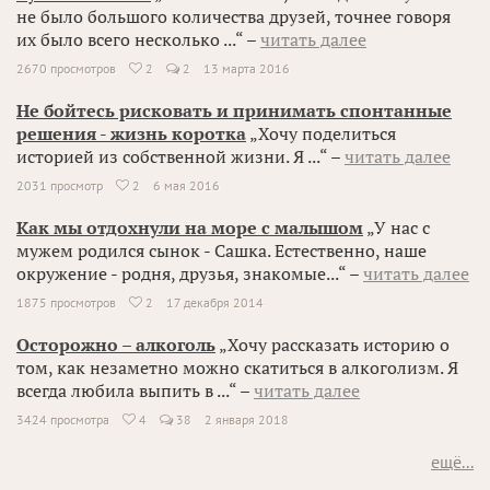
не было большого количества друзей, точнее говоря
их было всего несколько ...“ –
читать далее
2670 просмотров
2
2
13 марта 2016

Не бойтесь рисковать и принимать спонтанные
решения - жизнь коротка
„Хочу поделиться
историей из собственной жизни. Я ...“ –
читать далее
2031 просмотр
2
6 мая 2016

Как мы отдохнули на море с малышом
„У нас с
мужем родился сынок - Сашка. Естественно, наше
окружение - родня, друзья, знакомые...“ –
читать далее
1875 просмотров
2
17 декабря 2014

Осторожно – алкоголь
„Хочу рассказать историю о
том, как незаметно можно скатиться в алкоголизм. Я
всегда любила выпить в ...“ –
читать далее
3424 просмотра
4
38
2 января 2018

ещё...