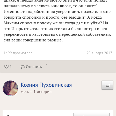
драке, я твердо знал из моего опыта что если попаду
нападавшему в челюсть или висок, то он ляжет".
Именно эта наработанная уверенность позволила мне
говорить спокойно и просто, без эмоций". А когда
Максим спросил почему же он тогда дал им уйти? На
что Игорь ответил что их все таки было пятеро и что
уверенность и хвастовство с переоценкой собственных
сил вещи совершенно разные.
1499 просмотров
20 января 2017
.
1
Ответить


Ксения Пуховинская
жен. — 1 история