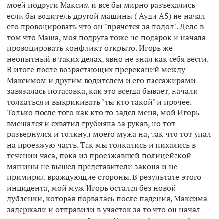
моей подруги Максим и все бы мирно разъехались
если бы водитель другой машины ( Ауди А5) не начал
его провоцировать что он "прячется за подол". Дело в
том что Маша, моя подруга тоже не подарок и начала
провоцировать конфликт открыто. Игорь же
неопытный в таких делах, явно не знал как себя вести.
В итоге после возрастающих пререканий между
Максимом и другим водителем и его пассажирами
завязалась потасовка, как это всегда бывает, начали
толкаться и выкрикивать "ты кто такой" и прочее.
Только после того как кто то задел меня, мой Игорь
вмешался и схватил грубияна за рукав, но тот
развернулся и толкнул моего мужа на, так что тот упал
на проезжую часть. Так мы толкались и пихались в
течении часа, пока из проезжавшей полицейской
машины не вышел представители закона и не
примирил враждующие стороны. В результате этого
инцидента, мой муж Игорь остался без новой
дубленки, которая порвалась после падения, Максима
задержали и отправили в участок за то что он начал