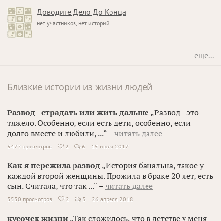
Доводите Дело До Конца
нет участников, нет историй
ещё...
Близкие истории из жизни людей
Развод - страдать или жить дальше
„Развод - это
тяжело. Особенно, если есть дети, особенно, если
долго вместе и любили, ...“ –
читать далее
5477 просмотров
2
6
15 июля 2017

Как я пережила развод
„История банальна, такое у
каждой второй женщины. Прожила в браке 20 лет, есть
сын. Считала, что так ...“ –
читать далее
5550 просмотров
2
3
26 апреля 2018

кусочек жизни
„Так сложилось, что в детстве у меня