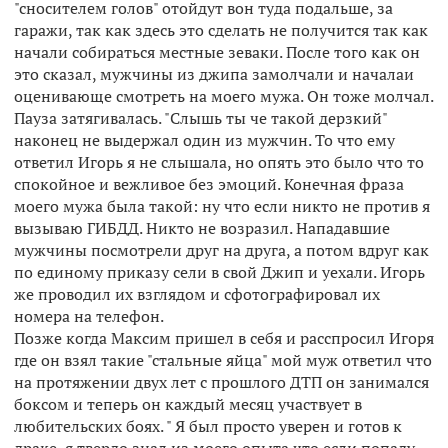
"сносителем голов" отойдут вон туда подальше, за
гаражи, так как здесь это сделать не получится так как
начали собираться местные зеваки. После того как он
это сказал, мужчины из джипа замолчали и началаи
оценивающе смотреть на моего мужа. Он тоже молчал.
Пауза затягивалась. "Слышь ты че такой дерзкий"
наконец не выдержал один из мужчин. То что ему
ответил Игорь я не слышала, но опять это было что то
спокойное и вежливое без эмоций. Конечная фраза
моего мужа была такой: ну что если никто не против я
вызываю ГИБДД. Никто не возразил. Нападавшие
мужчины посмотрели друг на друга, а потом вдруг как
по единому приказу сели в свой Джип и уехали. Игорь
же проводил их взглядом и сфотографировал их
номера на телефон.
Позже когда Максим пришел в себя и расспросил Игоря
где он взял такие "стальные яйца" мой муж ответил что
на протяжении двух лет с прошлого ДТП он занимался
боксом и теперь он каждый месяц участвует в
любительских боях. " Я был просто уверен и готов к