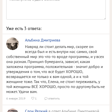
Уже есть
3
ответа:
Альбина Дмитриева
Навряд ли стоит делать мир, скорее он
всегда был и есть внутри нас самих, свой
собственный мир это что-то вроде программы, и у всех
она разная. Принцип бумеранга, зависит, какая
заложена программа, положительная - значит добро и
утверждения о том, что всё будет ХОРОШО,
возвращается не только к вам одной, а и к той
женщине тоже. Так что, Елена, не стоит переживать, у
той женщины ВСЁ ХОРОШО, просто по-другому быть не
может. Удачи вам.
6 января 2019
1
ответить


Слон Редкий
в ответ Альбине Дмитриевой