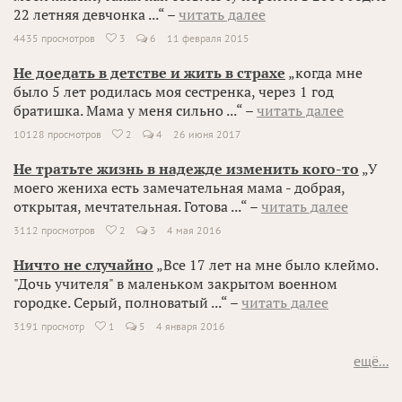
22 летняя девчонка ...“ –
читать далее
4435 просмотров
3
6
11 февраля 2015

Не доедать в детстве и жить в страхе
„когда мне
было 5 лет родилась моя сестренка, через 1 год
братишка. Мама у меня сильно ...“ –
читать далее
10128 просмотров
2
4
26 июня 2017

Не тратьте жизнь в надежде изменить кого-то
„У
моего жениха есть замечательная мама - добрая,
открытая, мечтательная. Готова ...“ –
читать далее
3112 просмотров
2
3
4 мая 2016

Ничто не случайно
„Все 17 лет на мне было клеймо.
"Дочь учителя" в маленьком закрытом военном
городке. Серый, полноватый ...“ –
читать далее
3191 просмотр
1
5
4 января 2016

ещё...