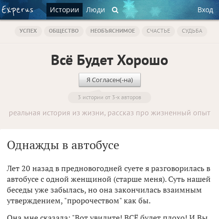
Истории
Люди
Вход
УСПЕХ
ОБЩЕСТВО
НЕОБЪЯСНИМОЕ
СЧАСТЬЕ
СУДЬБА
Всё Будет Хорошо
Я Согласен(-на)
3 истории от 3-х авторов
реальная история из жизни, рассказ про жизненный опыт
Однажды в автобусе
Лет 20 назад в предновогодней суете я разговорилась в
автобусе с одной женщиной (старше меня). Суть нашей
беседы уже забылась, но она закончилась взаимным
утверждением, "пророчеством" как бы.
Она мне сказала: "Вот увидите! ВСЁ будет плохо! И Вы