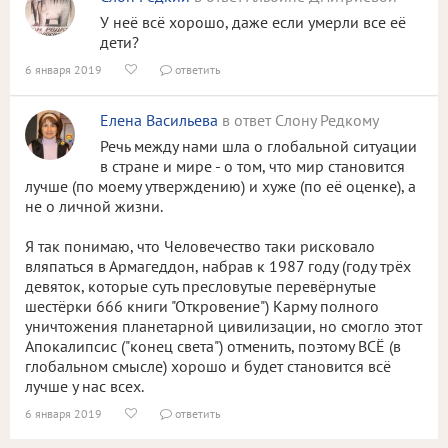
У неё всё хорошо, даже если умерли все её
дети?
6 января 2019
ответить


Елена Васильева
в ответ Слону Редкому
Речь между нами шла о глобальной ситуации
в стране и мире - о том, что мир становится
лучше (по моему утверждению) и хуже (по её оценке), а
не о личной жизни.
Я так понимаю, что Человечество таки рисковало
вляпаться в Армагеддон, набрав к 1987 году (году трёх
девяток, которые суть пресловутые перевёрнутые
шестёрки 666 книги "Откровение") Карму полного
уничтожения планетарной цивилизации, но смогло этот
Апокалипсис ("конец света") отменить, поэтому ВСЁ (в
глобальном смысле) хорошо и будет становится всё
лучше у нас всех.
6 января 2019
ответить

