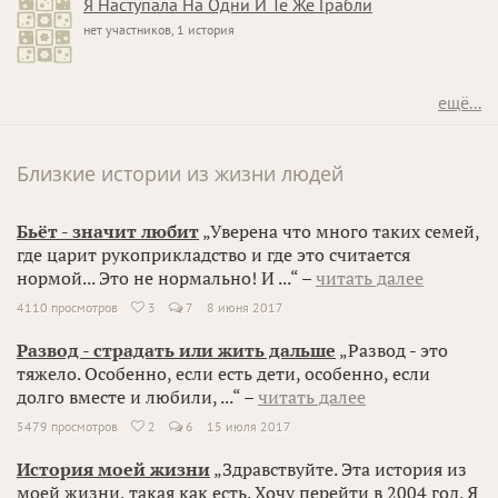
Я Наступала На Одни И Те Же Грабли
нет участников, 1 история
ещё...
Близкие истории из жизни людей
Бьёт - значит любит
„Уверена что много таких семей,
где царит рукоприкладство и где это считается
нормой... Это не нормально! И ...“ –
читать далее
4110 просмотров
3
7
8 июня 2017

Развод - страдать или жить дальше
„Развод - это
тяжело. Особенно, если есть дети, особенно, если
долго вместе и любили, ...“ –
читать далее
5479 просмотров
2
6
15 июля 2017

История моей жизни
„Здравствуйте. Эта история из
моей жизни, такая как есть. Хочу перейти в 2004 год. Я