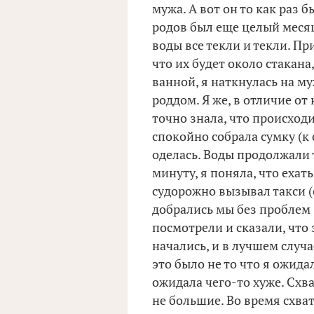
мужа. А вот он то как раз 
родов был еще целый месяц)
воды все текли и текли. П
что их будет около стакана
ванной, я наткнулась на м
роддом. Я же, в отличие от
точно знала, что происход
спокойно собрала сумку (к 
оделась. Воды продолжали 
минуту, я поняла, что ехат
судорожно вызывал такси (о
добрались мы без проблем 
посмотрели и сказали, что
начались, и в лучшем случа
это было не то что я ожида
ожидала чего-то хуже. Схв
не большие. Во время схва