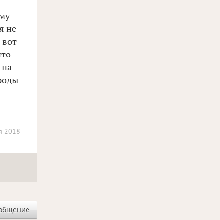
ому
я не
 вот
что
 на
 роды
я 2018
ообщение