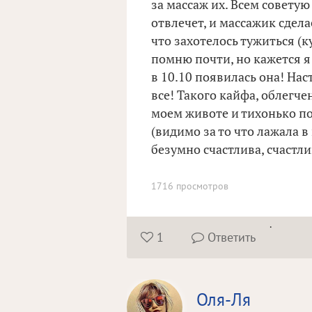
за массаж их. Всем советую
отвлечет, и массажик сдела
что захотелось тужиться (к
помню почти, но кажется я
в 10.10 появилась она! Нас
все! Такого кайфа, облегче
моем животе и тихонько поп
(видимо за то что лажала в
безумно счастлива, счастли
1716 просмотров
.
1
Ответить


Оля-Ля