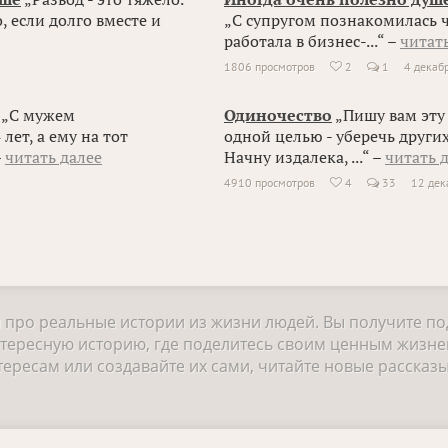
, если долго вместе и
„С супругом познакомилась че
работала в бизнес-...“ –
читат
1806 просмотров
2
1
4 декаб

„С мужем
Одиночество
„Пишу вам эту
лет, а ему на тот
одной целью - уберечь други
–
читать далее
Начну издалека, ...“ –
читать 
4910 просмотров
4
33
12 дек

и про реальные истории из жизни людей. Вы получите п
нтересную историю, где поделитесь своим ценным жизне
ресам или создавайте их сами, читайте новые рассказы