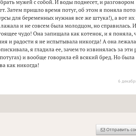
 брать мужей с собой. И воды поднесет, и разговором
ет. Затем пришло время потуг, об этом я поняла пот
урсы для беременных нужная все же штука!), а вот их 
 лажала и не совсем была молодцом, но справилась. И
тоящее чудо! Она запищала как котенок, и я поняла, 
ния и радости я не испытывала никогда! А она лежала
искивала, я гладила ее, зачем то извинялась за эти
 потугах) и вообще говорила ей всякий бред. Но была
ва как никогда!
6 декабр
Отправить с