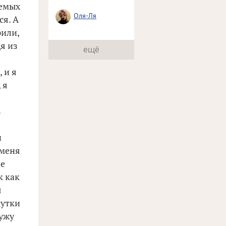
аемых
Оля-Ля
ся. А
рили,
дя из
ещё
 и я
 я
з
и
 меня
не
к как
я
жутки
мужу