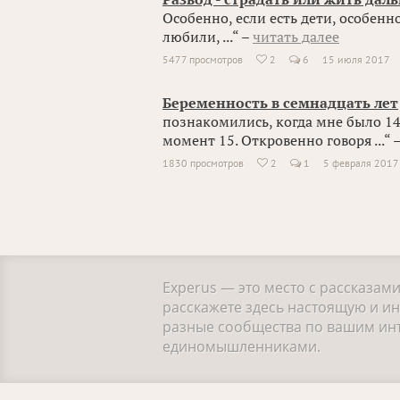
Особенно, если есть дети, особенно
любили, ...“ –
читать далее
5477 просмотров
2
6
15 июля 2017

Беременность в семнадцать лет
познакомились, когда мне было 14 
момент 15. Откровенно говоря ...“ 
1830 просмотров
2
1
5 февраля 2017

Experus — это место с рассказам
расскажете здесь настоящую и и
разные сообщества по вашим инте
единомышленниками.