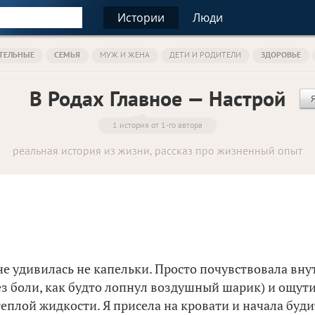
Истории
Люди
ТЕЛЬНЫЕ
СЕМЬЯ
МУЖ И ЖЕНА
ДЕТИ И РОДИТЕЛИ
ЗДОРОВЬЕ
В Родах Главное — Настрой
1 история от 1-го автора
реальная история из жизни, рассказ про жизненный опыт
не удивилась не капельки. Просто почувствовала вну
з боли, как будто лопнул воздушный шарик) и ощути
теплой жидкости. Я присела на кровати и начала буди