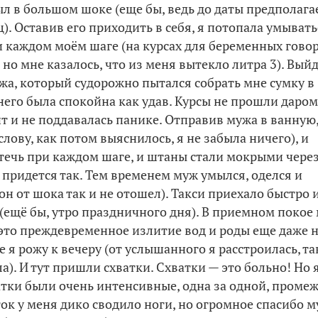
был в большом шоке (еще бы, ведь до даты предполаг
. Оставив его приходить в себя, я потопала умывать
ри каждом моём шаге (на курсах для беременных гово
, но мне казалось, что из меня вытекло литра 3). Вый
ужа, который судорожно пытался собрать мне сумку в
 него была спокойна как удав. Курсы не прошли даром,
ит и не поддавалась панике. Отправив мужа в ванную,
слову, как потом выяснилось, я не забыла ничего), и
течь при каждом шаге, и штаны стали мокрыми чере
ь придется так. Тем временем муж умылся, оделся и
н от шока так и не отошел). Такси приехало быстро 
(ещё бы, утро праздничного дня). В приемном покое
 это преждевременное излитие вод и роды еще даже 
е я рожу к вечеру (от услышанного я расстроилась, та
ла). И тут пришли схватки. Схватки — это больно! Но 
атки были очень интенсивные, одна за одной, проме
ток у меня дико сводило ноги, но огромное спасибо 