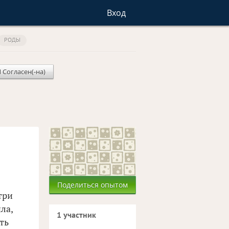
Вход
РОДЫ
Я Согласен(-на)
Поделиться опытом
три
ла,
1 участник
ть