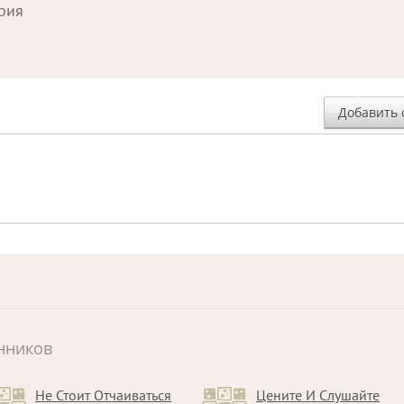
ория
Добавить 
нников
Не Стоит Отчаиваться
Цените И Слушайте