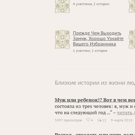
4 участника, 2 истории
Прежде Чем Выходить
Замуж, Хорошо Узнайте
Вашего Избранника
1 участник, 1 история
Близкие истории из жизни лю
Муж или ребенок!? Вот в чем во
состояла из трех человек: я, муж и
что на следующий год ...“ –
читать 
5097 просмотров
4
12
9 марта 2018

Развод - страдать или жить дал