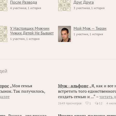
После Развода
Друг Друга
4 участника, 1 история
3 участника, 1 история
У Настоящих Мужчин
Мой Муж — Тиран
Чужих Детей Не Бывает
1 участник, 1 история
1 участник, 1 история
дей
прос
„Моя семья
Муж - альфонс
„Я, как и все
 сынок. Так получилось,
встретить того единственного
далее
создать семью и ...“ –
читать 
2649 просмотров
1
12
4 июл

ьше
„Развод - это тяжело.
Иногда очень полезно душ