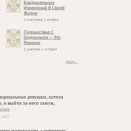
Кардинальных
Изменений В Своей
Жизни
2 участника, 1 история
Путешествие С
Грудничком — Это
Реально
1 участник, 1 история
ещё...
 нормальные девушки, хотела
, и выйти за него замуж,
далее
я 2017
евно поговорить с супругом