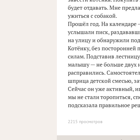
будет отдавать. Мне предла
ужиться с собакой.
Прошёл год. На календаре —
услышали писк, раздававши
на улицу и обнаружили по
Котёнку, без посторонней п
силам. Подставив лестницу
малышу — не больше двух н
расправились. Самостоятел
шприца детской смесью, з
Сейчас он уже активный, и
мы не стали торопиться, с
подсказала правильное реш
2215 просмотров
.