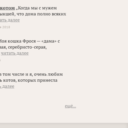
л котом
„Когда мы с мужем
выкшей, что дома полно всяких
ать далее
я 2018
оя кошка Фрося — «дама» с
ая, серебристо-серая,
–
читать далее
4
в том числе и я, очень любим
ь котов, которых принесла
ь далее
ещё...