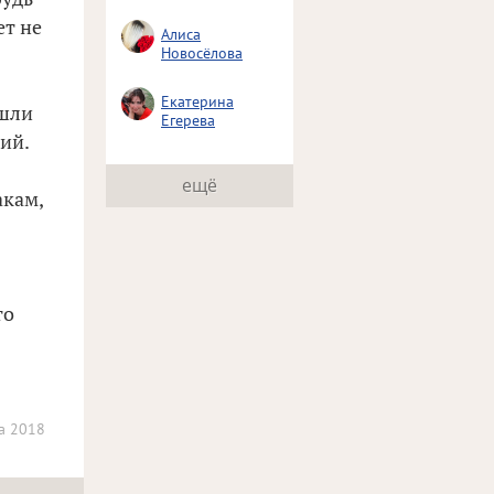
ет не
Алиса
Новосёлова
Екатерина
ышли
Егерева
ий.
ещё
акам,
то
а 2018