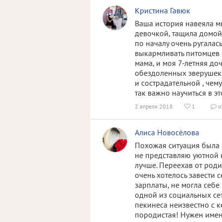
Кристина Гавюк
Ваша история навеяла м
девочкой, тащила домой 
по началу очень ругалас
выкармливать питомцев и
мама, и моя 7-летняя до
обездоленных зверушек.
и сострадательной , чему
так важно научиться в эт
2 апреля 2018
1
о


Алиса Новосёлова
Похожая ситуация была и
не представляю уютной 
лучше. Переехав от роди
очень хотелось завести 
зарплаты, не могла себе
одной из социальных се
пекинеса неизвестно с к
породистая! Нужен имен