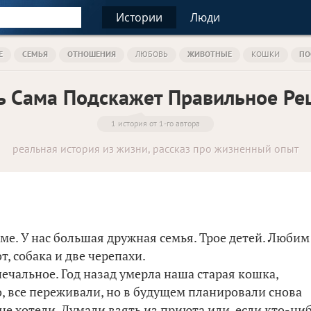
Истории
Люди
Е
СЕМЬЯ
ОТНОШЕНИЯ
ЛЮБОВЬ
ЖИВОТНЫЕ
КОШКИ
ПО
ь Сама Подскажет Правильное Ре
1 история от 1-го автора
реальная история из жизни, рассказ про жизненный опыт
е. У нас большая дружная семья. Трое детей. Любим
, собака и две черепахи.
ечальное. Год назад умерла наша старая кошка,
, все переживали, но в будущем планировали снова
не хотели. Думали взять из приюта или, если кто-ни