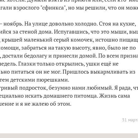
гали взрослого "сфинкса", но мы решили, что он мож
 ноябрь. На улице довольно холодно. Стоя на кухне,
йся за стеной дома. Испугавшись, что это мыши, в
д крышей маленький серый комочек, истошно пищащ
омощи, забраться на такую высоту, явно, было не по
, достали бедолагу и принесли домой. По всем призн
едель. Глазки только открылись, ушки ещё не
ьно питаться он не мог. Пришлось выкармливать из
атем детскими пюрешками.
гривый подросток, безумно нами любимый. Я рада, ч
пециально искать домашнего питомца. Жизнь сама
ение и я не жалею об этом.
31 март