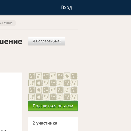
Вход
СТУПКИ
шение
Я Согласен(-на)
Поделиться опытом
2 участника
будь