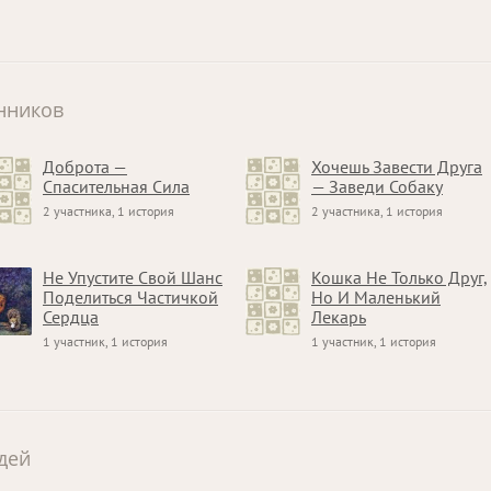
нников
Доброта —
Хочешь Завести Друга
Спасительная Сила
— Заведи Собаку
2 участника, 1 история
2 участника, 1 история
Не Упустите Свой Шанс
Кошка Не Только Друг,
Поделиться Частичкой
Но И Маленький
Сердца
Лекарь
1 участник, 1 история
1 участник, 1 история
дей