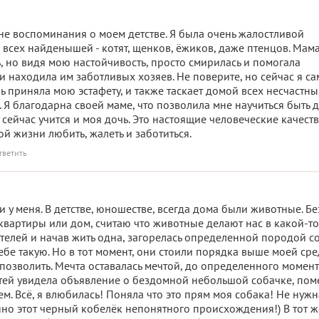
не воспоминания о моем детстве. Я была очень жалостливой
всех найденышей - котят, щенков, ёжиков, даже птенцов. Мам
ь, но видя мою настойчивость, просто смирилась и помогала
 находила им заботливых хозяев. Не поверите, но сейчас я са
чь приняла мою эстафету, и также таскает домой всех несчастны
 Я благодарна своей маме, что позволила мне научиться быть 
 сейчас учится и моя дочь. Это настоящие человеческие качества
ой жизни любить, жалеть и заботиться.
тветить
 у меня. В детстве, юношестве, всегда дома были животные. Бе
квартиры или дом, считаю что животные делают нас в какой-т
телей и начав жить одна, загорелась определенной породой с
себе такую. Но в тот момент, они стоили порядка выше моей ср
 позволить. Мечта оставалась мечтой, до определенного момент
тей увидела объявление о бездомной небольшой собачке, пом
ем. Всё, я влюбилась! Поняла что это прям моя собака! Не нуж
но этот черный кобелёк непонятного происхождения!) В тот ж