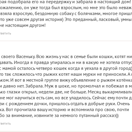
орая подобрала его на передержку и забрала в настоящий дом!
 сожалению, он уже тогда был взрослым, но мне это было неваж
 взяла взрослую, бездомную собаку с болячками, многое приш
это уже совсем другая история) Это преданный, ласковый, умн
мне настоящим другом!
тветить
воего Васеньку. Всю жизнь у нас в семье были кошки, котят н
давать. Иногда я правда упиралась и ни в какую не хотела отпус
с мамой осталось четверо кошек когда я уехала в другой город)
 то так сложилось что рыжих котят наши мурки не приносили. А 
ком. И вот в местной группе вижу объявление о рыжем котёнка
и давно нет. Забрала. Муж в шоке, но промолчал и побежал в 
ко глазки открыл, недели две, не больше. Месяц выкармливал
не мог научиться есть сам, но все уладилось. Сейчас ему почти 
язи с рождением дочки, пришлось отдать в добрые руки. Очень
ка. Вот прочитала вашу историю и вспомнила про свою, почти
бо за внимание, извините за немного путанный рассказ))
тветить