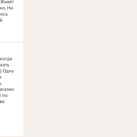
 Живёт
но. Ни
лось
ый
икогда
кать
) Одну
я
,
магазин
и по
два