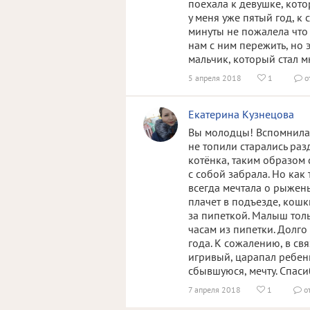
поехала к девушке, кот
у меня уже пятый год, к
минуты не пожалела что
нам с ним пережить, но 
мальчик, который стал 
5 апреля 2018
1
о


Екатерина Кузнецова
Вы молодцы! Вспомнила с
не топили старались раз
котёнка, таким образом 
с собой забрала. Но как
всегда мечтала о рыжень
плачет в подъезде, кошк
за пипеткой. Малыш толь
часам из пипетки. Долго 
года. К сожалению, в св
игривый, царапал ребен
сбывшуюся, мечту. Спаси
7 апреля 2018
1
о

