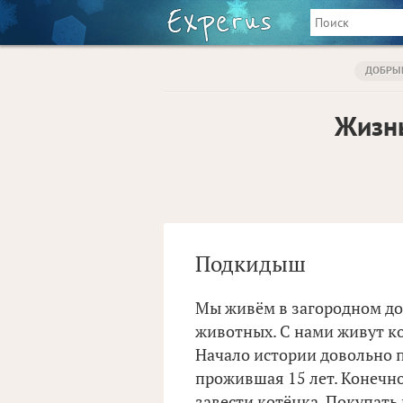
ДОБРЫ
Жизн
Подкидыш
Мы живём в загородном дом
животных. С нами живут кот
Начало истории довольно п
прожившая 15 лет. Конечно
завести котёнка. Покупать 