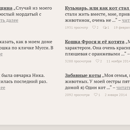
нщина
„Случай из моего
Кузьмарь, или как кот ста
зрослый мордатый с
стали жить вместе, мне, при
ть далее
животинок, очень не ...“ –
чит
1931 просмотр
2
1
19 феврал

казать, как в моем доме
Кошка Фрося и её котята
„М
ошка по кличке Мусси. В
характером. Она очень красив
ее
плюшевая с оранжевыми ...“ 
3288 просмотров
2
11 ноября 201

 была овчарка Ника.
Забавные коты
„Моя семья, 
нилась последний раз.
животных. У моей сестры пят
лее
домой я) Один кот ...“ –
читат
2092 просмотра
1
2 января 2014
