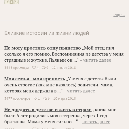
ещё...
Близкие истории из жизни людей
Не могу простить отцу пьянство
„Мой отец пил
сколько я его помню. Воспоминания из детства у меня
страшные и жуткие. Пьяный он ...“ –
читать далее
3543 просмотра
4
9
12 января 2018

Моя семья - моя крепость
„У меня с детства были
очень строгие (как мне казалось) родители, мама,
которая меня держала в ...“ –
читать далее
3477 просмотров
1
6
10 марта 2018

Не доедать в детстве и жить в страхе
„когда мне
было 5 лет родилась моя сестренка, через 1 год
братишка. Мама у меня сильно ...“ –
читать далее