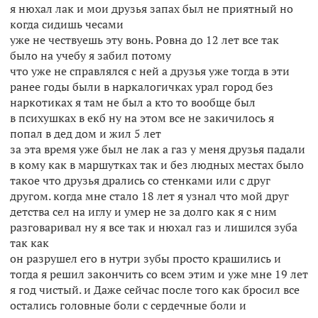
я нюхал лак и мои друзья запах был не приятный но
когда сидишь чесами
уже не чествуешь эту вонь. Ровна до 12 лет все так
было на учебу я забил потому
что уже не справлялся с ней а друзья уже тогда в эти
ранее годы были в наркалогичках урал город без
наркотиках я там не был а кто то вообще был
в психушках в екб ну на этом все не закичилось я
попал в дед дом и жил 5 лет
за эта время уже был не лак а газ у меня друзья падали
в кому как в маршутках так и без людных местах было
такое что друзья дрались со стенками или с друг
другом. когда мне стало 18 лет я узнал что мой друг
детства сел на иглу и умер не за долго как я с ним
разговаривал ну я все так и нюхал газ и лишился зуба
так как
он разрушел его в нутри зубы просто крашились и
тогда я решил закончить со всем этим и уже мне 19 лет
я год чистый. и Даже сейчас после того как бросил все
остались головные боли с сердечные боли и