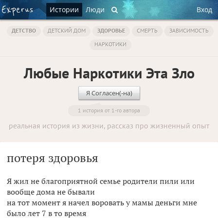
Истории
Люди
Вход
ДЕТСТВО
ДЕТСКИЙ ДОМ
ЗДОРОВЬЕ
СМЕРТЬ
ЗАВИСИМОСТЬ
НАРКОТИКИ
Любые Наркотики Эта Зло
Я Согласен(-на)
1 история от 1-го автора
реальная история из жизни, рассказ про жизненный опыт
потеря здоровья
Я жил не благоприятной семье родители пили или
вообще дома не бывали
на тот момент я начел воровать у мамы деньги мне
было лет 7 в то время