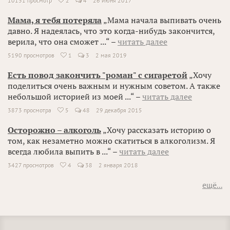
10131 просмотр
2
4
26 июня 2017

Мама, я тебя потеряла
„Мама начала выпивать очень
давно. Я надеялась, что это когда-нибудь закончится,
верила, что она сможет ...“ –
читать далее
5190 просмотров
1
3
2 мая 2019

Есть повод закончить "роман" с сигаретой
„Хочу
поделиться очень важным и нужным советом. А также
небольшой историей из моей ...“ –
читать далее
3873 просмотра
5
48
29 декабря 2015

Осторожно – алкоголь
„Хочу рассказать историю о
том, как незаметно можно скатиться в алкоголизм. Я
всегда любила выпить в ...“ –
читать далее
3427 просмотров
4
38
2 января 2018

ещё...