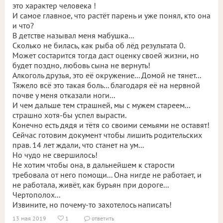
это характер человека !
И самое главное, что растёт парень и уже понял, кто она
и что?
В детстве называл меня мабушка...
Сколько не билась, как рыба об лёд результата 0.
Может состарится тогда даст оценку своей жизни, но
будет поздно, любовь сына не вернуть!
Алкоголь друзья, это её окружение... Домой не тянет...
Тяжело всё это такая боль... благодаря её на нервной
почве у меня отказали ноги...
И чем дальше тем страшней, мы с мужем стареем...
страшно хотя-бы успел вырасти.
Конечно есть дядя и тётя со своими семьями не оставят!
Сейчас готовим документ чтобы лишить родительских
прав. 14 лет ждали, что станет на ум...
Но чудо не свершилось!
Не хотим чтобы она, в дальнейшем к старости
требовала от него помощи... Она нигде не работает, и
не работала, живёт, как бурьян при дороге...
Чертополох...
Извините, но почему-то захотелось написать!
13 мая 2019
1
ответить

