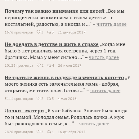
Почему так важно внимание для детей
„Все мы
периодически вспоминаем о своем детстве – с
ностальгией, радостью, а иногда и ...“ –
читать далее
1676 просмотров
3
3
21 декабря 2017

Не доедать в детстве и жить в страхе
„когда мне
было 5 лет родилась моя сестренка, через 1 год
братишка. Мама у меня сильно ...“ –
читать далее
10123 просмотра
2
4
26 июня 2017

Не тратьте жизнь в надежде изменить кого-то
„У
моего жениха есть замечательная мама - добрая,
открытая, мечтательная. Готова ...“ –
читать далее
3111 просмотров
2
3
4 мая 2016

Дочки - матери
„Я уже бабушка. Значит была когда-
то и мамой. Молодая семья. Родилась дочка. А муж
был равнодушен к семье, к ...“ –
читать далее
2826 просмотров
2
1
16 декабря 2017
