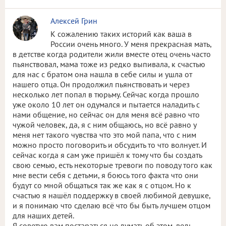
Алексей Грин
К сожалению таких историй как ваша в
России очень много. У меня прекрасная мать,
в детстве когда родители жили вместе отец очень часто
пьянствовал, мама тоже из редко выпивала, к счастью
для нас с братом она нашла в себе силы и ушла от
нашего отца. Он продолжил пьянствовать и через
несколько лет попал в тюрьму. Сейчас когда прошло
уже около 10 лет он одумался и пытается наладить с
нами общение, но сейчас он для меня всё равно что
чужой человек, да, я с ним общаюсь, но всё равно у
меня нет такого чувства что это мой папа, что с ним
можно просто поговорить и обсудить то что волнует. И
сейчас когда я сам уже пришёл к тому что бы создать
свою семью, есть некоторые тревоги по поводу того как
мне вести себя с детьми, я боюсь того факта что они
будут со мной общаться так же как я с отцом. Но к
счастью я нашёл поддержку в своей любимой девушке,
и я понимаю что сделаю всё что бы быть лучшем отцом
для наших детей.
Я советую вам постараться не думать об этом, ведь