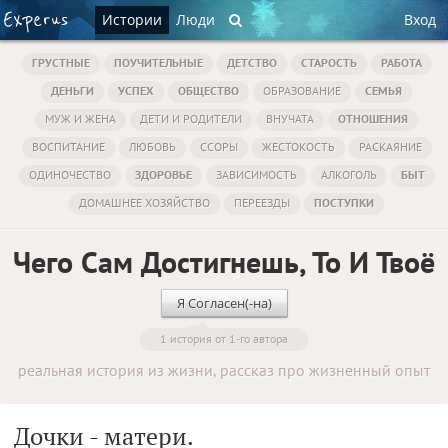
Истории
Люди
Вход
ГРУСТНЫЕ
ПОУЧИТЕЛЬНЫЕ
ДЕТСТВО
СТАРОСТЬ
РАБОТА
ДЕНЬГИ
УСПЕХ
ОБЩЕСТВО
ОБРАЗОВАНИЕ
СЕМЬЯ
МУЖ И ЖЕНА
ДЕТИ И РОДИТЕЛИ
ВНУЧАТА
ОТНОШЕНИЯ
ВОСПИТАНИЕ
ЛЮБОВЬ
ССОРЫ
ЖЕСТОКОСТЬ
РАСКАЯНИЕ
ОДИНОЧЕСТВО
ЗДОРОВЬЕ
ЗАВИСИМОСТЬ
АЛКОГОЛЬ
БЫТ
ДОМАШНЕЕ ХОЗЯЙСТВО
ПЕРЕЕЗДЫ
ПОСТУПКИ
Чего Сам Достигнешь, То И Твоё
Я Согласен(-на)
1 история от 1-го автора
реальная история из жизни, рассказ про жизненный опыт
Дочки - матери.