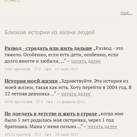
ещё...
Близкие истории из жизни людей
Развод - страдать или жить дальше
„Развод - это
тяжело. Особенно, если есть дети, особенно, если
долго вместе и любили, ...“ –
читать далее
5482 просмотра
2
6
15 июля 2017

История моей жизни
„Здравствуйте. Эта история из
моей жизни, такая как есть. Хочу перейти в 2004 год. Я
22 летняя девчонка ...“ –
читать далее
4438 просмотров
3
6
11 февраля 2015

Не доедать в детстве и жить в страхе
„когда мне
было 5 лет родилась моя сестренка, через 1 год
братишка. Мама у меня сильно ...“ –
читать далее
10131 просмотр
2
4
26 июня 2017
