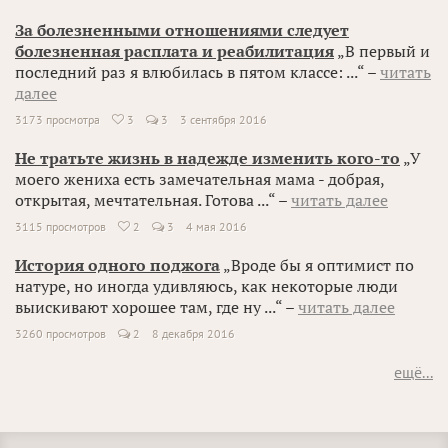
За болезненными отношениями следует
болезненная расплата и реабилитация
„В первый и
последний раз я влюбилась в пятом классе: ...“ –
читать
далее
3173 просмотра
3
3
3 сентября 2016

Не тратьте жизнь в надежде изменить кого-то
„У
моего жениха есть замечательная мама - добрая,
открытая, мечтательная. Готова ...“ –
читать далее
3115 просмотров
2
3
4 мая 2016

История одного поджога
„Вроде бы я оптимист по
натуре, но иногда удивляюсь, как некоторые люди
выискивают хорошее там, где ну ...“ –
читать далее
3260 просмотров
2
8 декабря 2016
ещё...