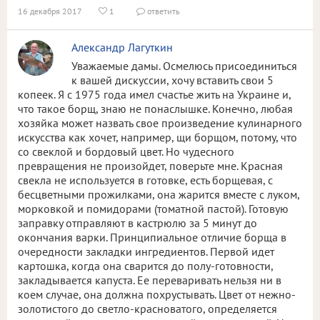
16 декабря 2017
1
ответить


Александр Лагуткин
Уважаемые дамы. Осмелюсь присоединиться
к вашей дискуссии, хочу вставить свои 5
копеек. Я с 1975 года имел счастье жить на Украине и,
что такое борщ, знаю не понаслышке. Конечно, любая
хозяйка может назвать свое произведение кулинарного
искусства как хочет, например, щи борщом, потому, что
со свеклой и бордовый цвет. Но чудесного
превращения не произойдет, поверьте мне. Красная
свекла не используется в готовке, есть борщевая, с
бесцветными прожилками, она жарится вместе с луком,
морковкой и помидорами (томатной пастой). Готовую
заправку отправляют в кастрюлю за 5 минут до
окончания варки. Принципиальное отличие борща в
очередности закладки ингредиентов. Первой идет
картошка, когда она сварится до полу-готовности,
закладывается капуста. Ее переваривать нельзя ни в
коем случае, она должна похрустывать. Цвет от нежно-
золотистого до светло-красноватого, определяется