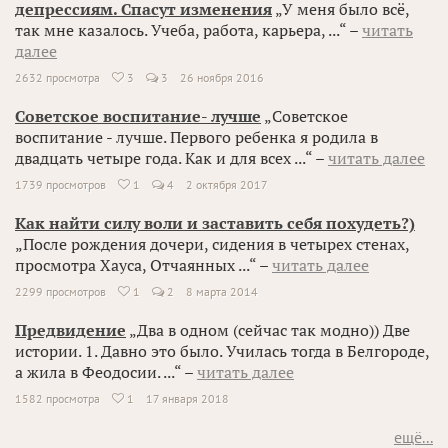
депрессиям. Спасут изменения
„У меня было всё,
так мне казалось. Учеба, работа, карьера, ...“ –
читать
далее
2632 просмотра
3
3
26 ноября 2016

Советское воспитание- лучше
„Советское
воспитание - лучше. Первого ребенка я родила в
двадцать четыре года. Как и для всех ...“ –
читать далее
1739 просмотров
1
4
2 октября 2017

Как найти силу воли и заставить себя похудеть?)
„После рождения дочери, сидения в четырех стенах,
просмотра Хауса, Отчаянных ...“ –
читать далее
2299 просмотров
1
2
8 марта 2014

Предвидение
„Два в одном (сейчас так модно)) Две
истории. 1. Давно это было. Училась тогда в Белгороде,
а жила в Феодосии. ...“ –
читать далее
1582 просмотра
1
17 января 2018

ещё...