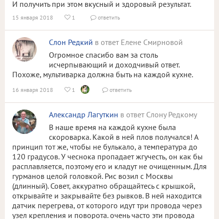
И получить при этом вкусный и здоровый результат.
15 января 2018
1
ответить


Слон Редкий
в ответ Елене Смирновой
Огромное спасибо вам за столь
исчерпывающий и доходчивый ответ.
Похоже, мультиварка должна быть на каждой кухне.
16 января 2018
1
ответить


Александр Лагуткин
в ответ Слону Редкому
В наше время на каждой кухне была
скороварка. Какой в ней плов получался! А
принцип тот же, чтобы не булькало, а температура до
120 градусов. У чеснока пропадает жгучесть, он как бы
расплавляется, поэтому его и кладут не очищенным. Для
гурманов целой головкой. Рис возил с Москвы
(длинный). Совет, аккуратно обращайтесь с крышкой,
открывайте и закрывайте без рывков. В ней находится
датчик перегрева, от которого идут три провода через
узел крепления и поворота. очень часто эти провода