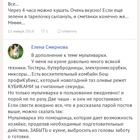
Все...
Через 4 часа можно кушать. Очень вкусно! Если еще
зелени в тарелочку сыпануть, и сметанки конечно же...
Мммм...
15 января 2018
1
ответить


Елена Смирнова
В дополнение к теме мультиварки.
У меня на кухне довольно много всякой
техники. Тостеры, бутербродницы, электромясорубки,
миксеры... Есть восхитительный комбайн Бош
профиКубикс, который новогодний таз оливье режет
КУБИКАМИ за считанные секунды.
Но только мультиварка в пользовании ежедневно! и
порой не по разу. Две чаши - и они не простаивают.
Если свести воедино все, что я рассказала парой постов
выше, можно сказать так:
Мультиварка это помощница, которая дает возможность
хозяйке, проделав необходимые подготовительные
действия, ЗАБЫТЬ о кухне, выбросить из головы заботу
о готовке.