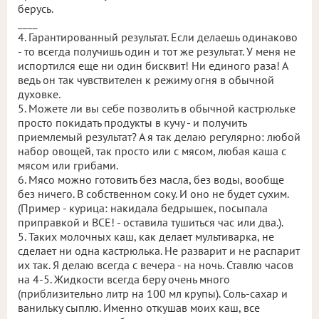
берусь.
____
4. Гарантированный результат. Если делаешь одинаково
- то всегда получишь один и тот же результат. У меня не
испортился еще ни один бисквит! Ни единого раза! А
ведь он так чувствителен к режиму огня в обычной
духовке.
5. Можете ли вы себе позволить в обычной кастрюльке
просто покидать продукты в кучу - и получить
приемлемый результат? А я так делаю регулярно: любой
набор овощей, так просто или с мясом, любая каша с
мясом или грибами.
6. Мясо можно готовить без масла, без воды, вообще
без ничего. В собственном соку. И оно не будет сухим.
(Пример - курица: накидала бедрышек, посыпала
приправкой и ВСЕ! - оставила тушиться час или два.).
5. Таких молочных каш, как делает мультиварка, не
сделает ни одна кастрюлька. Не разварит и не распарит
их так. Я делаю всегда с вечера - на ночь. Ставлю часов
на 4-5. Жидкости всегда беру очень много
(приблизительно литр на 100 мл крупы). Соль-сахар и
ванильку сыплю. Именно откушав моих каш, все