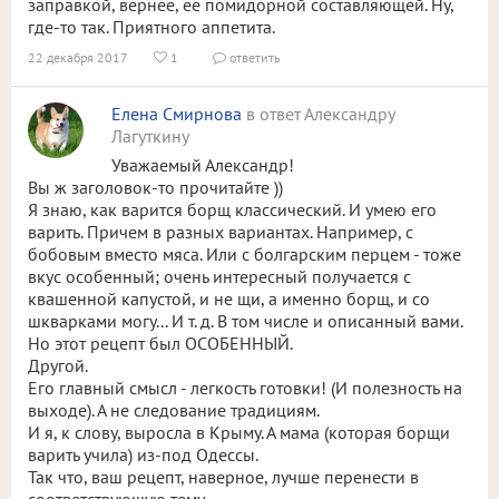
заправкой, вернее, ее помидорной составляющей. Ну,
где-то так. Приятного аппетита.
22 декабря 2017
1
ответить


Елена Смирнова
в ответ Александру
Лагуткину
Уважаемый Александр!
Вы ж заголовок-то прочитайте ))
Я знаю, как варится борщ классический. И умею его
варить. Причем в разных вариантах. Например, с
бобовым вместо мяса. Или с болгарским перцем - тоже
вкус особенный; очень интересный получается с
квашенной капустой, и не щи, а именно борщ, и со
шкварками могу... И т. д. В том числе и описанный вами.
Но этот рецепт был ОСОБЕННЫЙ.
Другой.
Его главный смысл - легкость готовки! (И полезность на
выходе). А не следование традициям.
И я, к слову, выросла в Крыму. А мама (которая борщи
варить учила) из-под Одессы.
Так что, ваш рецепт, наверное, лучше перенести в