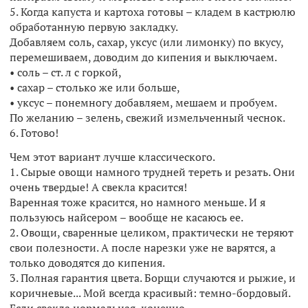
5. Когда капуста и картоха готовы – кладем в кастрюлю
обработанную первую закладку.
Добавляем соль, сахар, уксус (или лимонку) по вкусу,
перемешиваем, доводим до кипения и выключаем.
• соль – ст. л с горкой,
• сахар – столько же или больше,
• уксус – понемногу добавляем, мешаем и пробуем.
По желанию – зелень, свежий измельченный чеснок.
6. Готово!
Чем этот вариант лучше классического.
1. Сырые овощи намного трудней тереть и резать. Они
очень твердые! А свекла красится!
Варенная тоже красится, но намного меньше. И я
пользуюсь найсером – вообще не касаюсь ее.
2. Овощи, сваренные целиком, практически не теряют
свои полезности. А после нарезки уже не варятся, а
только доводятся до кипения.
3. Полная гарантия цвета. Борщи случаются и рыжие, и
коричневые... Мой всегда красивый: темно-бордовый.
Если свекла нормальная, конечно.