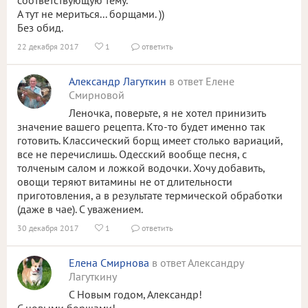
соответствующую тему.
А тут не мериться... борщами. ))
Без обид.
22 декабря 2017
1
ответить


Александр Лагуткин
в ответ Елене
Смирновой
Леночка, поверьте, я не хотел принизить
значение вашего рецепта. Кто-то будет именно так
готовить. Классический борщ имеет столько вариаций,
все не перечислишь. Одесский вообще песня, с
толченым салом и ложкой водочки. Хочу добавить,
овощи теряют витамины не от длительности
приготовления, а в результате термической обработки
(даже в чае). С уважением.
30 декабря 2017
1
ответить


Елена Смирнова
в ответ Александру
Лагуткину
С Новым годом, Александр!