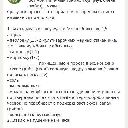
Вот мой типичный грибной суп (муж очень
любит) в мульте.
Сразу оговорюсь - этот вариант в поваренных книгах
называется по-польски.
1. Закладываю в чашу мульти (у меня большая, 4,5
литра):
- перловку (1,5-2 мультиварочных мерных стаканчика,
это 1 или чуть больше обычных)
- картошку (1-2)
- морковку (1-2)
________________почищенные и порезанные, конечно
- сухие грибы (свои)) хорошую, щедрую жменю (можно
поломать помельче)
- соль
- лавровый лист
- можно пару зубчиков чеснока (с удивлением узнала (и
подтвердила личным опытом) что термообработанный
чеснок не перебивает, а подчеркивает вкус и запах
грибов).
- воды - по метку максимум
2. Ставлю на тушение на 4 часа.