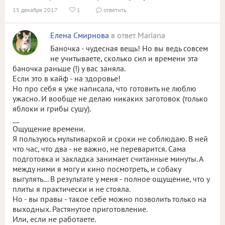
15 декабря 2017
1
ответить


Елена Смирнова
в ответ Mariana
Баночка - чудесная вещь! Но вы ведь совсем
не учитываете, сколько сил и времени эта
баночка раньше (!) у вас заняла.
Если это в кайф - на здоровье!
Но про себя я уже написала, что готовить не люблю
ужасно. И вообще не делаю никаких заготовок (только
яблоки и грибы сушу).
__
Ощущение времени.
Я пользуюсь мультиваркой и сроки не соблюдаю. В ней
что час, что два - не важно, не переварится. Сама
подготовка и закладка занимает считанные минуты. А
между ними я могу и кино посмотреть, и собаку
выгулять... В результате у меня - полное ощущение, что у
плиты я практически и не стояла.
Но - вы правы - такое себе можно позволить только на
выходных. Растянутое приготовление.
Или, если не работаете.