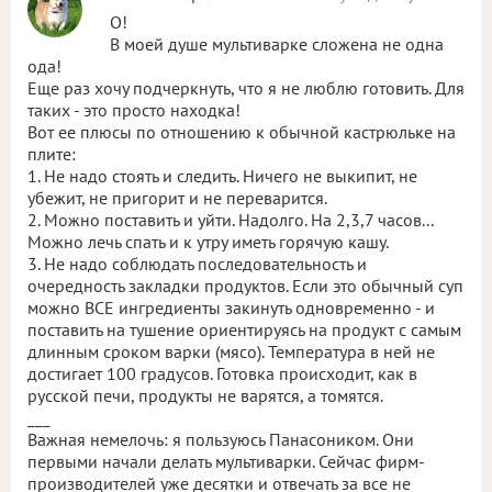
О!
В моей душе мультиварке сложена не одна
ода!
Еще раз хочу подчеркнуть, что я не люблю готовить. Для
таких - это просто находка!
Вот ее плюсы по отношению к обычной кастрюльке на
плите:
1. Не надо стоять и следить. Ничего не выкипит, не
убежит, не пригорит и не переварится.
2. Можно поставить и уйти. Надолго. На 2,3,7 часов...
Можно лечь спать и к утру иметь горячую кашу.
3. Не надо соблюдать последовательность и
очередность закладки продуктов. Если это обычный суп
можно ВСЕ ингредиенты закинуть одновременно - и
поставить на тушение ориентируясь на продукт с самым
длинным сроком варки (мясо). Температура в ней не
достигает 100 градусов. Готовка происходит, как в
русской печи, продукты не варятся, а томятся.
___
Важная немелочь: я пользуюсь Панасоником. Они
первыми начали делать мультиварки. Сейчас фирм-
производителей уже десятки и отвечать за все не