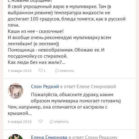
С новыми борщами!
Я свой упрощенный варю в мультиварке. Там (в
выбранном режиме) температура жидкости не
достигает 100 градусов, блюда томятся, как в русской
печи.
Каши из нее - сказочные!
И вообще очень рекомендую мультиварку всем
лентяйкам! (и лентяям))
Помощница - невообразимая. Обожаю ее. И
посудомойку со стиралкой.
Как люди без них жили?...
3 января 2018
1
ответить


Слон Редкий
в ответ Елене Смирновой
Пожалуйста, объясните дураку, каким
образом мультиварка помогает готовить)
Чем, например, она отличается от кастрюли с
крышкой...
4 января 2018
ответить


Елена Смирнова
в ответ Слону Редкому