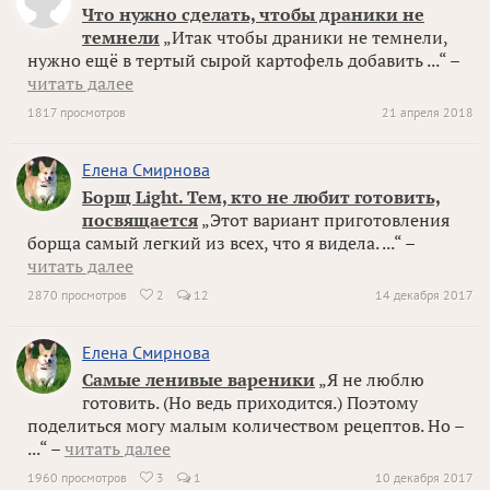
Что нужно сделать, чтобы драники не
темнели
„Итак чтобы драники не темнели,
нужно ещё в тертый сырой картофель добавить ...“ –
читать далее
1817 просмотров
21 апреля 2018
Елена Смирнова
Борщ Light. Тем, кто не любит готовить,
посвящается
„Этот вариант приготовления
борща самый легкий из всех, что я видела. ...“ –
читать далее
2870 просмотров
2
12
14 декабря 2017

Елена Смирнова
Самые ленивые вареники
„Я не люблю
готовить. (Но ведь приходится.) Поэтому
поделиться могу малым количеством рецептов. Но –
...“ –
читать далее
1960 просмотров
3
1
10 декабря 2017
