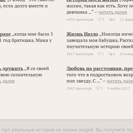
, если долго вместе и
жизни, такая как есть. Хочу п
девчонка ...“ –
читать далее
4438 просмотров
3
6
11 февр

трахе
„когда мне было 5
Жизнь Назло
„Никогда ничег
 1 год братишка. Мама у
завещала моя бабушка. Расск
поучительную историю своей .
3657 просмотров
2
4
20 янва

ь дружить
„Я со своей
Любовь на расстоянии, пре
 свою сознательную
того что в подростковом возр
ь далее
поп звезду. С ...“ –
читать дале
2042 просмотра
2
9 ноября 2017

и про реальные истории из жизни людей. Вы получите п