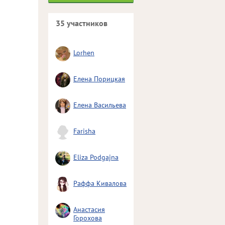
35 участников
Lorhen
Елена Порицкая
Елена Васильева
Farisha
Eliza Podgajna
Раффа Кивалова
Анастасия
Горохова