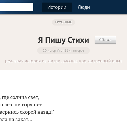
Истории
Люди
ГРУСТНЫЕ
Я Пишу Стихи
Я Тоже
20 историй от 16-и авторов
реальная история из жизни, рассказ про жизненный опыт
 где солнца свет,
слез, ни горя нет...
вернись скорей назад!"
ла на закат...