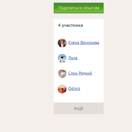
Поделиться опытом
4 участника
Елена Васильева
Лола
Слон Редкий
Odiniz
ещё