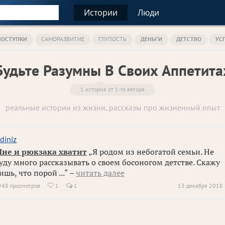
Истории
Люди
ПОСТУПКИ
САМОРАЗВИТИЕ
ГЛУПОСТЬ
ДЕНЬГИ
ДЕТСТВО
УС
Будьте Разумны В Своих Аппетита
1 история от 1-го автора
реальные истории из жизни, рассказы про жизненный опыт
diniz
не и рюкзака хватит
„Я родом из небогатой семьи. Не
уду много рассказывать о своем босоногом детстве. Скажу
ишь, что порой ...“ –
читать далее
948 просмотров
1
1
13 декабря 2018
