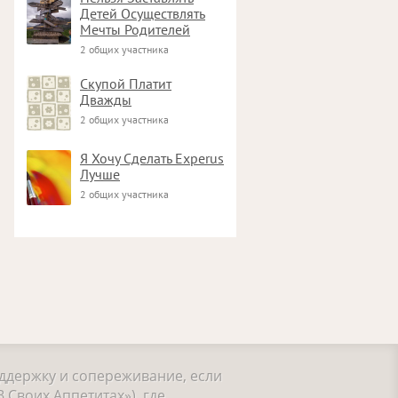
Детей Осуществлять
Мечты Родителей
2 общих участника
Скупой Платит
Дважды
2 общих участника
Я Хочу Сделать Experus
Лучше
2 общих участника
оддержку и сопереживание, если
 Своих Аппетитах»), где