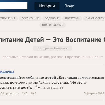
Истории
Люди
ОТНОШЕНИЯ
ВОСПИТАНИЕ
ЗДОРОВЬЕ
ПОСТУПКИ
САМОРАЗВИТИ
ПОУЧИТЕЛЬНЫЕ
питание Детей — Это Воспитание 
1 история от 1-го автора
реальные истории из жизни, рассказы про жизненный опыт
иалочка
оспитывайте себя, а не детей
„Есть такая замечательная
раза, по-моему английская пословица: "Не стоит
оспитывать детей, ...“ –
читать далее
438 просмотров
5
2
3 февраля 2015
