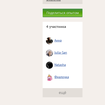
Поделиться опытом
4 участника
Анна
Julia-San
Natasha
Фиалочка
ещё