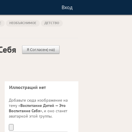
Вход
Е
НЕОБЪЯСНИМОЕ
ДЕТСТВО
Себя
Я Согласен(-на)
Иллюстраций нет
Добавьте сюда изображение на
тему «
Воспитание Детей — Это
Воспитание Себя
», и оно станет
аватаркой этой группы.