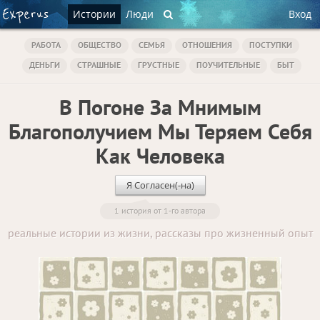
Истории
Люди
Вход
РАБОТА
ОБЩЕСТВО
СЕМЬЯ
ОТНОШЕНИЯ
ПОСТУПКИ
ДЕНЬГИ
СТРАШНЫЕ
ГРУСТНЫЕ
ПОУЧИТЕЛЬНЫЕ
БЫТ
В Погоне За Мнимым
Благополучием Мы Теряем Себя
Как Человека
Я Согласен(-на)
1 история от 1-го автора
реальные истории из жизни, рассказы про жизненный опыт