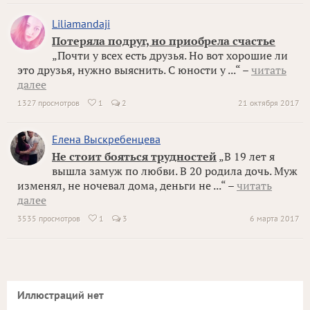
Liliamandaji
Потеряла подруг, но приобрела счастье
„Почти у всех есть друзья. Но вот хорошие ли
это друзья, нужно выяснить. С юности у ...“ –
читать
далее
1327 просмотров
1
2
21 октября 2017

Елена Выскребенцева
Не стоит бояться трудностей
„В 19 лет я
вышла замуж по любви. В 20 родила дочь. Муж
изменял, не ночевал дома, деньги не ...“ –
читать
далее
3535 просмотров
1
3
6 марта 2017

Иллюстраций нет