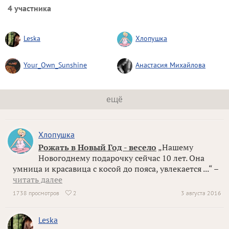
4 участника
Leska
Хлопушка
Your_Own_Sunshine
Анастасия Михайлова
ещё
Хлопушка
Рожать в Новый Год - весело
„Нашему
Новогоднему подарочку сейчас 10 лет. Она
умница и красавица с косой до пояса, увлекается ...“ –
читать далее
1738 просмотров
2
3 августа 2016

Leska