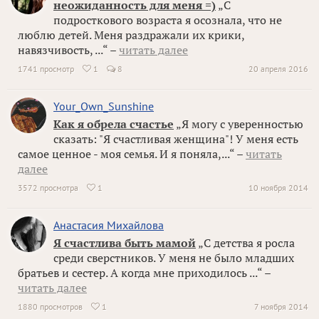
неожиданность для меня =)
„С
подросткового возраста я осознала, что не
люблю детей. Меня раздражали их крики,
навязчивость, ...“ –
читать далее
1741 просмотр
1
8
20 апреля 2016

Your_Own_Sunshine
Как я обрела счастье
„Я могу с уверенностью
сказать: "Я счастливая женщина"! У меня есть
самое ценное - моя семья. И я поняла,...“ –
читать
далее
3572 просмотра
1
10 ноября 2014

Анастасия Михайлова
Я счастлива быть мамой
„С детства я росла
среди сверстников. У меня не было младших
братьев и сестер. А когда мне приходилось ...“ –
читать далее
1880 просмотров
1
7 ноября 2014
