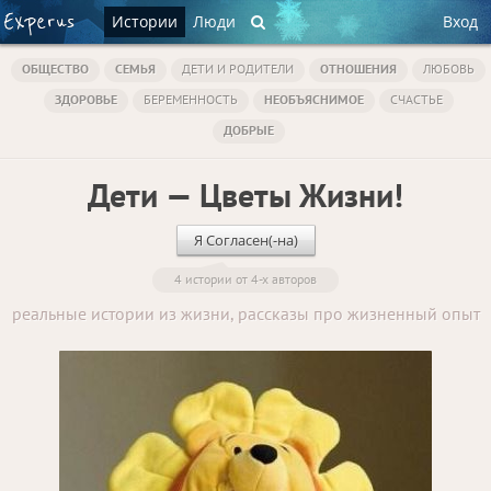
Истории
Люди
Вход
ОБЩЕСТВО
СЕМЬЯ
ДЕТИ И РОДИТЕЛИ
ОТНОШЕНИЯ
ЛЮБОВЬ
ЗДОРОВЬЕ
БЕРЕМЕННОСТЬ
НЕОБЪЯСНИМОЕ
СЧАСТЬЕ
ДОБРЫЕ
Дети — Цветы Жизни!
Я Согласен(-на)
4 истории от 4-х авторов
реальные истории из жизни, рассказы про жизненный опыт