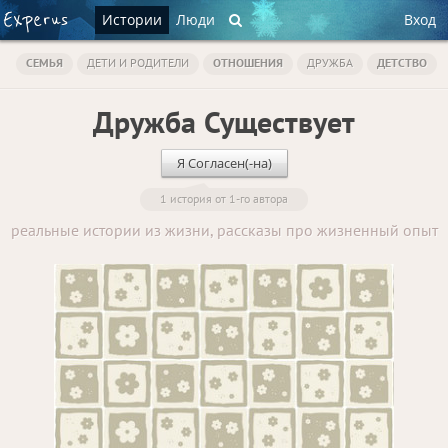
Истории
Люди
Вход
СЕМЬЯ
ДЕТИ И РОДИТЕЛИ
ОТНОШЕНИЯ
ДРУЖБА
ДЕТСТВО
Дружба Существует
Я Согласен(-на)
1 история от 1-го автора
реальные истории из жизни, рассказы про жизненный опыт