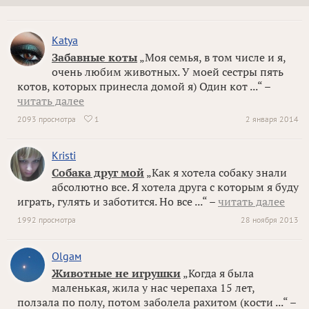
Katya
Забавные коты
„Моя семья, в том числе и я,
очень любим животных. У моей сестры пять
котов, которых принесла домой я) Один кот ...“ –
читать далее
2093 просмотра
1
2 января 2014

Kristi
Собака друг мой
„Как я хотела собаку знали
абсолютно все. Я хотела друга с которым я буду
играть, гулять и заботится. Но все ...“ –
читать далее
1992 просмотра
28 ноября 2013
Olgaм
Животные не игрушки
„Когда я была
маленькая, жила у нас черепаха 15 лет,
ползала по полу, потом заболела рахитом (кости ...“ –