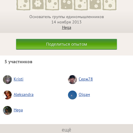
Основатель группы единомышленников
14 ноября 2013
Hega
Поделиться опытом
5 участников
Kristi
Серж78
Aleksandra
Olgaм
Hega
ещё