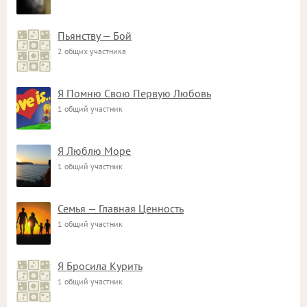
Пьянству — Бой
2 общих участника
Я Помню Свою Первую Любовь
1 общий участник
Я Люблю Море
1 общий участник
Семья — Главная Ценность
1 общий участник
Я Бросила Курить
1 общий участник