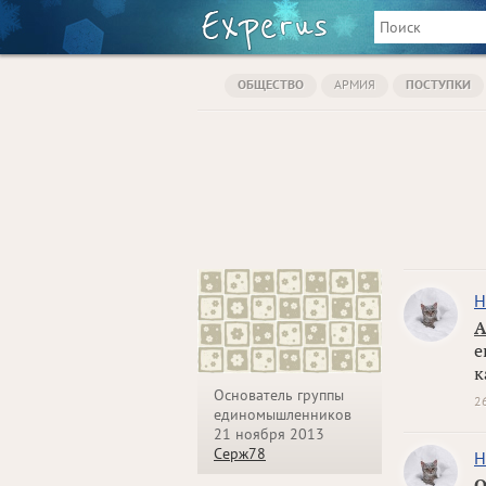
ОБЩЕСТВО
АРМИЯ
ПОСТУПКИ
Н
А
е
к
Основатель группы
2
единомышленников
21 ноября 2013
Серж78
Н
О