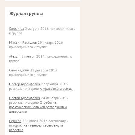
Журнал группы
Stepanida
2 августа 2016 присоединилась
к группе
Михаил Расколов
29 января 2016
присоединился к группе
Alexzhi
5 января 2014 присоединился к
группе
Слон Редкий
31 декабря 2013
присоединился к группе
Нестор Адольфович
27 декабря 2013
рассказал историю
А жрать охота всегда
Нестор Адольфович
24 декабря 2013
рассказал историю
Отработка
практических навыков разведчика и
диверсанта
Серж78
22 ноября 2013 рассказал(а)
историю
Как генерал своего внука
навестил