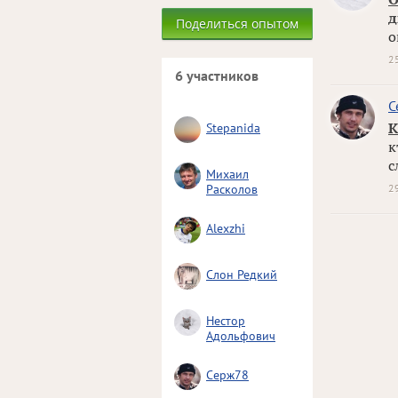
д
Поделиться опытом
о
2
6 участников
С
К
Stepanida
к
с
Михаил
Расколов
2
Alexzhi
Слон Редкий
Нестор
Адольфович
Серж78