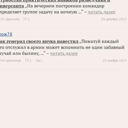
иверсанта
„На вечернем построении командир
пределяет группе задачу на ночную ...“ –
читать далее
531 просмотр
1
24 декабря 2013

ерж78
ак генерал своего внука навестил
„Пожалуй каждый
то отслужил в армии может вспомнить не один забавный
лучай или былину, ...“ –
читать далее
954 просмотра
1
1
22 ноября 2013
