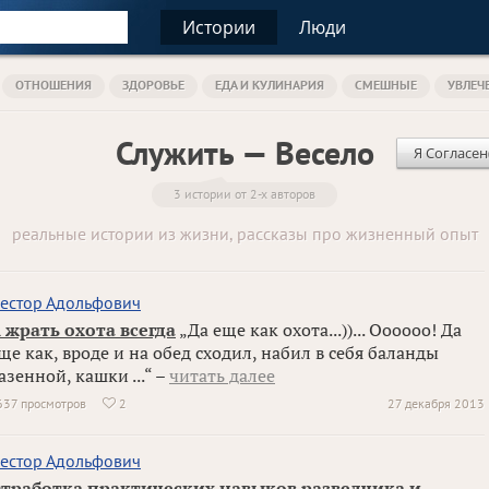
Истории
Люди
ОТНОШЕНИЯ
ЗДОРОВЬЕ
ЕДА И КУЛИНАРИЯ
СМЕШНЫЕ
УВЛЕЧ
Служить — Весело
Я Согласен
3 истории от 2-х авторов
реальные истории из жизни, рассказы про жизненный опыт
естор Адольфович
 жрать охота всегда
„Да еще как охота...))... Оооооо! Да
ще как, вроде и на обед сходил, набил в себя баланды
азенной, кашки ...“ –
читать далее
637 просмотров
2
27 декабря 2013

естор Адольфович
тработка практических навыков разведчика и