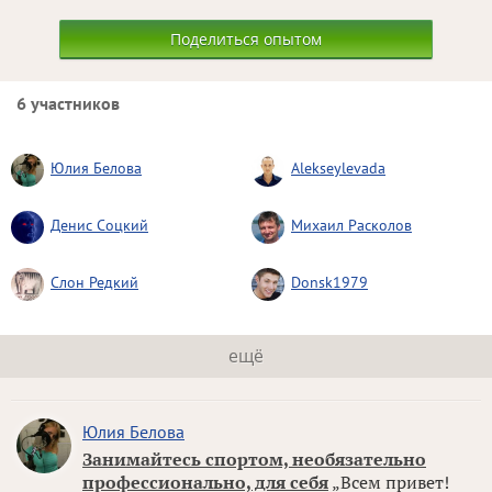
Поделиться опытом
6 участников
Юлия Белова
Alekseylevada
Денис Соцкий
Михаил Расколов
Слон Редкий
Donsk1979
ещё
Юлия Белова
Занимайтесь спортом, необязательно
профессионально, для себя
„Всем привет!