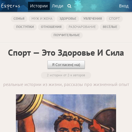
Истории
Люди
Вход
СЕМЬЯ
МУЖ И ЖЕНА
ЗДОРОВЬЕ
УВЛЕЧЕНИЯ
СПОРТ
ПОСТУПКИ
ОТНОШЕНИЯ
РАЗОЧАРОВАНИЕ
ВЕСЁЛЫЕ
ПОУЧИТЕЛЬНЫЕ
Спорт — Это Здоровье И Сила
Я Согласен(-на)
2 истории от 2-х авторов
реальные истории из жизни, рассказы про жизненный опыт