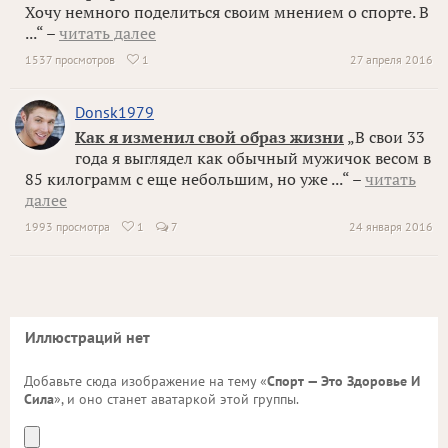
Хочу немного поделиться своим мнением о спорте. В
...“ –
читать далее
1537 просмотров
1
27 апреля 2016

Donsk1979
Как я изменил свой образ жизни
„В свои 33
года я выглядел как обычный мужичок весом в
85 килограмм с еще небольшим, но уже ...“ –
читать
далее
1993 просмотра
1
7
24 января 2016

Иллюстраций нет
Добавьте сюда изображение на тему «
Спорт — Это Здоровье И
Сила
», и оно станет аватаркой этой группы.