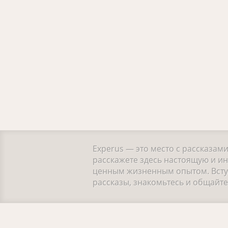
Experus — это место с рассказам
расскажете здесь настоящую и ин
ценным жизненным опытом. Вступ
рассказы, знакомьтесь и общайт