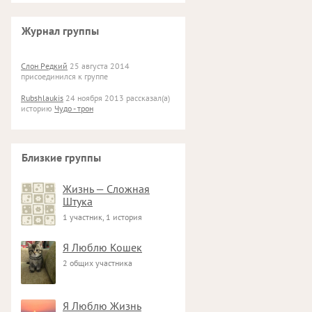
Журнал группы
Слон Редкий
25 августа 2014
присоединился к группе
Rubshlaukis
24 ноября 2013 рассказал(а)
историю
Чудо - трон
Близкие группы
Жизнь — Сложная
Штука
1 участник, 1 история
Я Люблю Кошек
2 общих участника
Я Люблю Жизнь