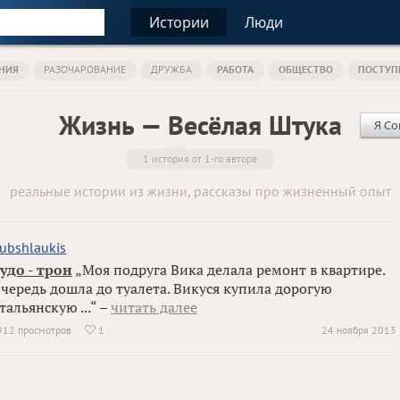
Истории
Люди
НИЯ
РАЗОЧАРОВАНИЕ
ДРУЖБА
РАБОТА
ОБЩЕСТВО
ПОСТУП
Жизнь — Весёлая Штука
Я Со
1 история от 1-го автора
реальные истории из жизни, рассказы про жизненный опыт
ubshlaukis
удо - трон
„Моя подруга Вика делала ремонт в квартире.
чередь дошла до туалета. Викуся купила дорогую
тальянскую ...“ –
читать далее
912 просмотров
1
24 ноября 2013
