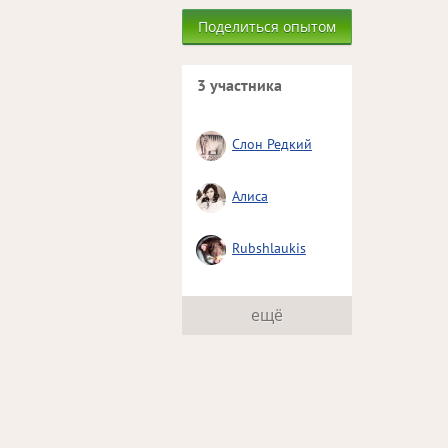
Поделиться опытом
3 участника
Слон Редкий
Алиса
Rubshlaukis
ещё