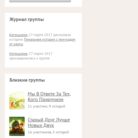
Журнал группы
Катюшонок
27 марта 2017 рассказала
историю
Печальная история с пин-кодом
от карты
Катюшонок
27 марта 2017
присоединилась к группе
Близкие группы
Мы В Ответе За Тех,
Кого Приручили
21 участник, 9 историй
Старый Друг Лучше
Новых Двух
16 участников, 5 историй