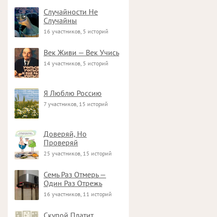
Случайности Не
Случайны
16 участников, 5 историй
Век Живи — Век Учись
14 участников, 5 историй
Я Люблю Россию
7 участников, 15 историй
Доверяй, Но
Проверяй
25 участников, 15 историй
Семь Раз Отмерь —
Один Раз Отрежь
16 участников, 11 историй
Скупой Платит