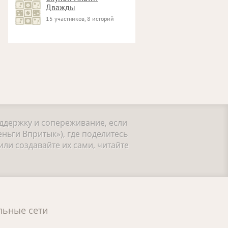
Дважды
15 участников, 8 историй
оддержку и сопереживание, если
ньги Впритык»), где поделитесь
ли создавайте их сами, читайте
льные сети