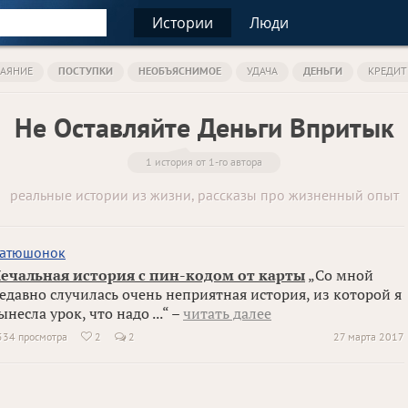
Истории
Люди
КАЯНИЕ
ПОСТУПКИ
НЕОБЪЯСНИМОЕ
УДАЧА
ДЕНЬГИ
КРЕДИ
Не Оставляйте Деньги Впритык
1 история от 1-го автора
реальные истории из жизни, рассказы про жизненный опыт
атюшонок
ечальная история с пин-кодом от карты
„Со мной
едавно случилась очень неприятная история, из которой я
ынесла урок, что надо ...“ –
читать далее
534 просмотра
2
2
27 марта 2017
