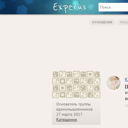
ОТНОШЕНИЯ
РАС
К
П
н
в
Основатель группы
1
единомышленников
27 марта 2017
Катюшонок