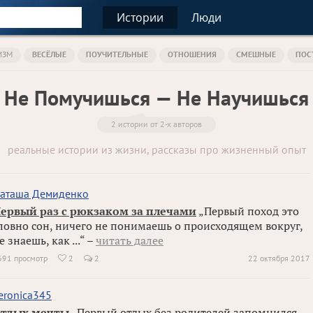
Истории
Люди
ИЗМ
ВЕСЁЛЫЕ
ПОУЧИТЕЛЬНЫЕ
ОТНОШЕНИЯ
СМЕШНЫЕ
ПОС
Не Помучишься — Не Научишься
2 истории от 2-х авторов
реальные истории из жизни, рассказы про жизненный опыт
аташа Демиденко
ервый раз с рюкзаком за плечами
„Первый поход это
ловно сон, ничего не понимаешь о происходящем вокруг,
е знаешь, как ...“ –
читать далее
691 просмотр
2
2
22 октября 2017

eronica345
тдых мечты
„Первый отдых без родителей запомнился