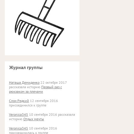
Журнал группы
Наташа Демиденко
22 октября 2017
рассказала историю
Первый раз с
рюкзаком за плечами
Слон Редкий
12 сентября 2016
присоединился к группе
Veronica345
10 сентября 2016 рассказала
историю
Отдых мечты
Veronica345
10 сентября 2016
присоединилась к группе