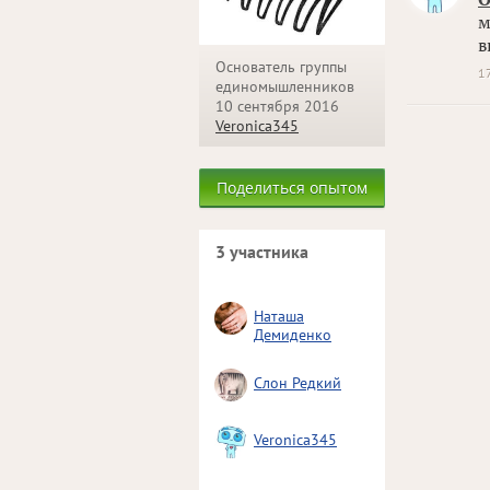
м
в
Основатель группы
1
единомышленников
10 сентября 2016
Veronica345
Поделиться опытом
3 участника
Наташа
Демиденко
Слон Редкий
Veronica345