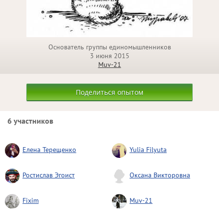
Основатель группы единомышленников
3 июня 2015
Muv-21
Поделиться опытом
6 участников
Елена Терещенко
Yulia Filyuta
Ростислав Эгоист
Оксана Викторовна
Fixim
Muv-21