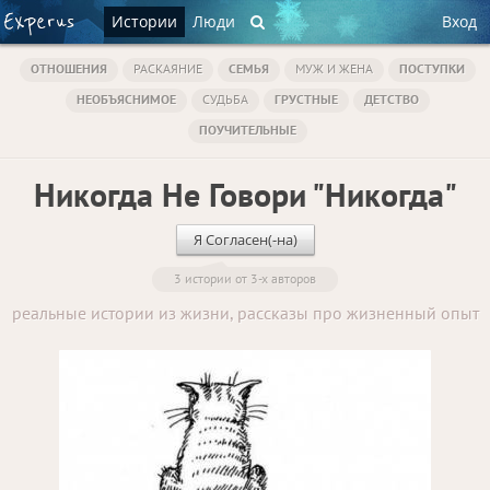
Истории
Люди
Вход
ОТНОШЕНИЯ
РАСКАЯНИЕ
СЕМЬЯ
МУЖ И ЖЕНА
ПОСТУПКИ
НЕОБЪЯСНИМОЕ
СУДЬБА
ГРУСТНЫЕ
ДЕТСТВО
ПОУЧИТЕЛЬНЫЕ
Никогда Не Говори "Никогда"
Я Согласен(-на)
3 истории от 3-х авторов
реальные истории из жизни, рассказы про жизненный опыт