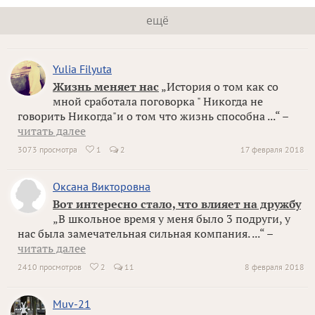
ещё
Yulia Filyuta
Жизнь меняет нас
„История о том как со
мной сработала поговорка " Никогда не
говорить Никогда"и о том что жизнь способна ...“ –
читать далее
3073 просмотра
1
2
17 февраля 2018

Оксана Викторовна
Вот интересно стало, что влияет на дружбу
„В школьное время у меня было 3 подруги, у
нас была замечательная сильная компания. ...“ –
читать далее
2410 просмотров
2
11
8 февраля 2018

Muv-21